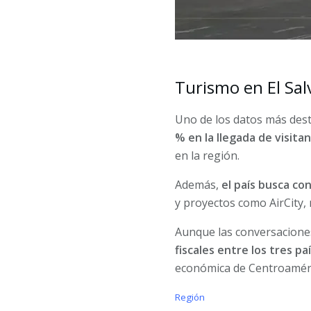
Turismo en El Sal
Uno de los datos más dest
% en la llegada de visita
en la región.
Además,
el país busca co
y proyectos como AirCity, 
Aunque las conversacione
fiscales entre los tres pa
económica de Centroaméri
C
Región
a