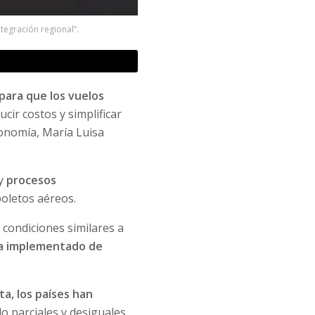
ntegración regional”.
para que los vuelos
cir costos y simplificar
conomía, María Luisa
 y
procesos
boletos aéreos.
 condiciones similares a
ha implementado de
a, los países han
o parciales y desiguales.