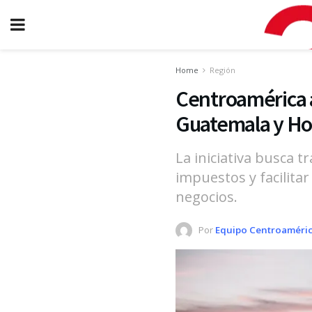
Home
Región
Centroamérica a
Guatemala y Hon
La iniciativa busca t
impuestos y facilitar
negocios.
Por
Equipo Centroaméric