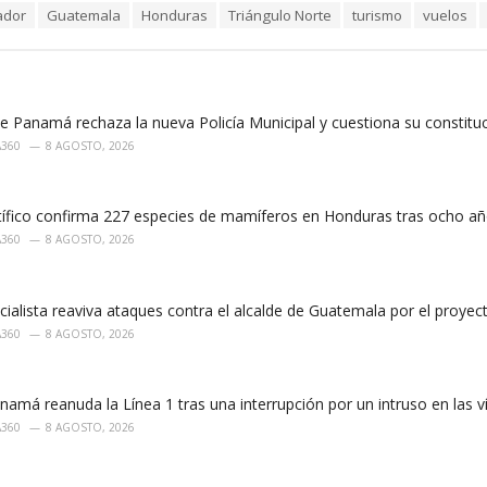
ador
Guatemala
Honduras
Triángulo Norte
turismo
vuelos
e Panamá rechaza la nueva Policía Municipal y cuestiona su constitu
A360
8 AGOSTO, 2026
tífico confirma 227 especies de mamíferos en Honduras tras ocho añ
A360
8 AGOSTO, 2026
cialista reaviva ataques contra el alcalde de Guatemala por el proye
A360
8 AGOSTO, 2026
amá reanuda la Línea 1 tras una interrupción por un intruso en las v
A360
8 AGOSTO, 2026