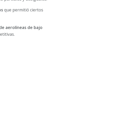
os
que permitió ciertos
 de aerolíneas de bajo
titivas.