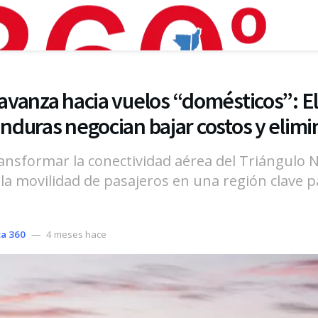
vanza hacia vuelos “domésticos”: El
duras negocian bajar costos y elimi
ransformar la conectividad aérea del Triángulo N
 la movilidad de pasajeros en una región clave p
a 360
4 meses hace