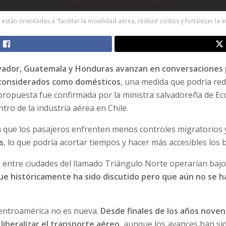
stán orientadas a “facilitar la movilidad aérea, reducir costos y fortalecer la i
lvador, Guatemala y Honduras avanzan en conversaciones 
 considerados como domésticos
, una medida que podría redu
La propuesta fue confirmada por la ministra salvadoreña de E
ro de la industria aérea en Chile.
a que los pasajeros enfrenten menos controles migratorios
s
, lo que podría acortar tiempos y hacer más accesibles los 
s entre ciudades del llamado Triángulo Norte operarían bajo
ue históricamente ha sido discutido pero que aún no se 
entroamérica no es nueva.
Desde finales de los años novent
liberalizar el transporte aéreo
, aunque los avances han sid