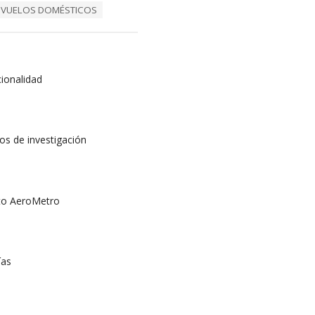
VUELOS DOMÉSTICOS
cionalidad
os de investigación
cto AeroMetro
ías