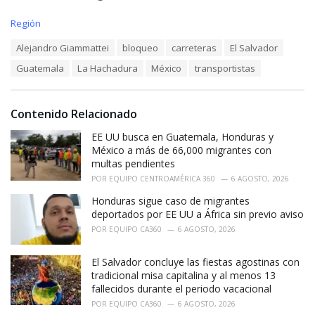
C
Región
a
T
Alejandro Giammattei
bloqueo
carreteras
El Salvador
t
a
e
Guatemala
La Hachadura
México
transportistas
g
g
s
o
:
r
i
Contenido Relacionado
e
EE UU busca en Guatemala, Honduras y
s
:
México a más de 66,000 migrantes con
multas pendientes
POR
EQUIPO CENTROAMÉRICA 360
6 AGOSTO, 2026
Honduras sigue caso de migrantes
deportados por EE UU a África sin previo aviso
POR
EQUIPO CA360
6 AGOSTO, 2026
El Salvador concluye las fiestas agostinas con
tradicional misa capitalina y al menos 13
fallecidos durante el periodo vacacional
POR
EQUIPO CA360
6 AGOSTO, 2026