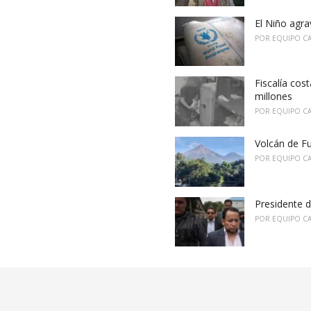
El Niño agra
POR
EQUIPO C
Fiscalía cos
millones
POR
EQUIPO C
Volcán de Fu
POR
EQUIPO C
Presidente d
POR
EQUIPO C