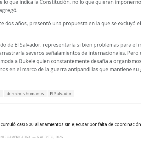
 lo que indica la Constitución, no lo que quieran imponerno
 agregó.
ce dos años, presentó una propuesta en la que se excluyó el
tado de El Salvador, representaría si bien problemas para e
 arrastraría severos señalamientos de internacionales. Pero 
omoda a Bukele quien constantemente desafía a organismos
os en el marco de la guerra antipandillas que mantiene su 
a
derechos humanos
El Salvador
cumuló casi 800 allanamientos sin ejecutar por falta de coordinació
ENTROAMÉRICA 360
6 AGOSTO, 2026