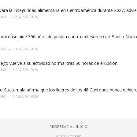
vará la inseguridad alimentaria en Centroamérica durante 2027, advi
A360
6 AGOSTO, 2026
tarricense pide 396 años de prisión contra extesorero de Banco Naci
A360
5 AGOSTO, 2026
ego vuelve a su actividad normal tras 50 horas de erupción
A360
5 AGOSTO, 2026
e Guatemala afirma que los líderes de los 48 Cantones nunca debiero
A360
5 AGOSTO, 2026
REGRESAR AL INICIO
© 2025 CA360