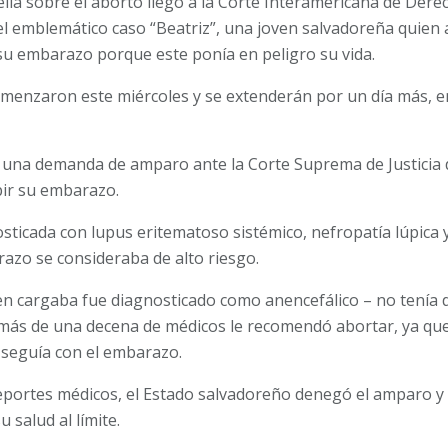
lla sobre el aborto llegó a la Corte Interamericana de De
del emblemático caso “Beatriz”, una joven salvadoreña quien 
su embarazo porque este ponía en peligro su vida.
omenzaron este miércoles y se extenderán por un día más, en
 una demanda de amparo ante la Corte Suprema de Justicia d
pir su embarazo.
sticada con lupus eritematoso sistémico, nefropatía lúpica y
razo se consideraba de alto riesgo.
ven cargaba fue diagnosticado como anencefálico – no tenía d
e más de una decena de médicos le recomendó abortar, ya que 
i seguía con el embarazo.
eportes médicos, el Estado salvadoreño denegó el amparo y 
 salud al límite.