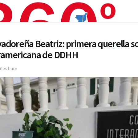
lvadoreña Beatriz: primera querella s
teramericana de DDHH
años hace