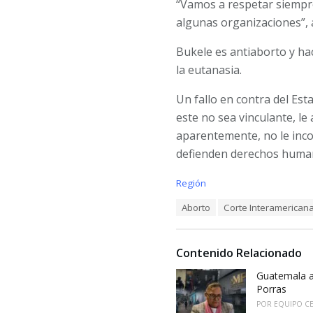
“Vamos a respetar siempre
algunas organizaciones”,
Bukele es antiaborto y ha
la eutanasia.
Un fallo en contra del Es
este no sea vinculante, le
aparentemente, no le inc
defienden derechos human
C
Región
a
T
Aborto
Corte Interamerican
t
a
e
g
g
s
o
Contenido Relacionado
:
r
i
Guatemala a
e
Porras
s
POR
EQUIPO C
: