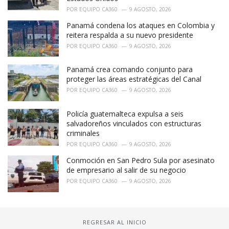
POR
EQUIPO CA360
9 AGOSTO, 2026
Panamá condena los ataques en Colombia y
reitera respalda a su nuevo presidente
POR
EQUIPO CA360
9 AGOSTO, 2026
Panamá crea comando conjunto para
proteger las áreas estratégicas del Canal
POR
EQUIPO CA360
9 AGOSTO, 2026
Policía guatemalteca expulsa a seis
salvadoreños vinculados con estructuras
criminales
POR
EQUIPO CA360
9 AGOSTO, 2026
Conmoción en San Pedro Sula por asesinato
de empresario al salir de su negocio
POR
EQUIPO CA360
9 AGOSTO, 2026
REGRESAR AL INICIO