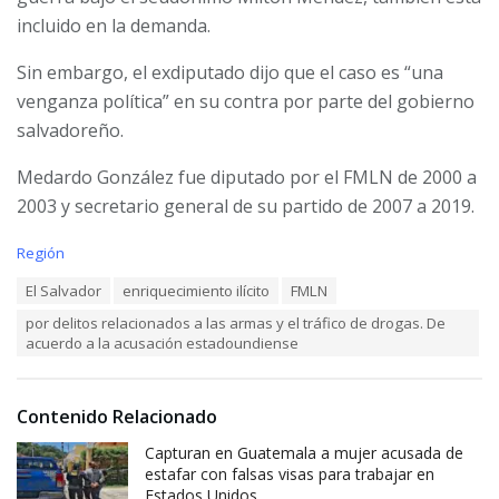
incluido en la demanda.
Sin embargo, el exdiputado dijo que el caso es “una
venganza política” en su contra por parte del gobierno
salvadoreño.
Medardo González fue diputado por el FMLN de 2000 a
2003 y secretario general de su partido de 2007 a 2019.
C
Región
a
T
El Salvador
enriquecimiento ilícito
FMLN
t
a
e
por delitos relacionados a las armas y el tráfico de drogas. De
g
g
acuerdo a la acusación estadoundiense
s
o
:
r
i
e
Contenido Relacionado
s
Capturan en Guatemala a mujer acusada de
:
estafar con falsas visas para trabajar en
Estados Unidos