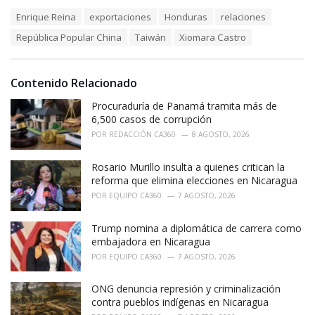
a
T
Enrique Reina
exportaciones
Honduras
relaciones
t
a
e
República Popular China
Taiwán
Xiomara Castro
g
g
s
o
:
r
i
Contenido Relacionado
e
Procuraduría de Panamá tramita más de
s
:
6,500 casos de corrupción
POR
REDACCIÓN CA360
8 AGOSTO, 2026
Rosario Murillo insulta a quienes critican la
reforma que elimina elecciones en Nicaragua
POR
EQUIPO CA360
7 AGOSTO, 2026
Trump nomina a diplomática de carrera como
embajadora en Nicaragua
POR
EQUIPO CA360
7 AGOSTO, 2026
ONG denuncia represión y criminalización
contra pueblos indígenas en Nicaragua