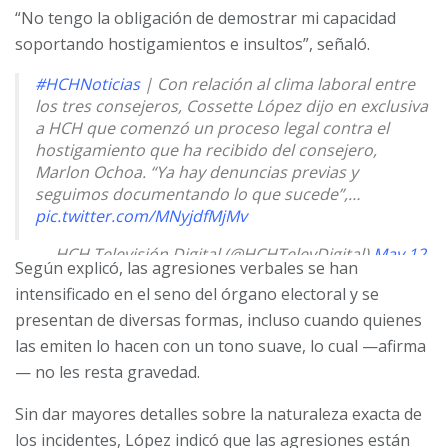
“No tengo la obligación de demostrar mi capacidad
soportando hostigamientos e insultos”, señaló.
#HCHNoticias
| Con relación al clima laboral entre
los tres consejeros, Cossette López dijo en exclusiva
a HCH que comenzó un proceso legal contra el
hostigamiento que ha recibido del consejero,
Marlon Ochoa. “Ya hay denuncias previas y
seguimos documentando lo que sucede”,…
pic.twitter.com/MNyjdfMjMv
— HCH Televisión Digital (@HCHTelevDigital)
May 12,
Según explicó, las agresiones verbales se han
2025
intensificado en el seno del órgano electoral y se
presentan de diversas formas, incluso cuando quienes
las emiten lo hacen con un tono suave, lo cual —afirma
— no les resta gravedad.
Sin dar mayores detalles sobre la naturaleza exacta de
los incidentes, López indicó que las agresiones están