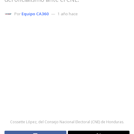
Por
Equipo CA360
1 año hace
Cossette López, del Consejo Nacional Electoral (CNE) de Honduras.