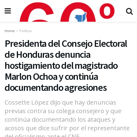
Home
Política
Presidenta del Consejo Electoral
de Honduras denuncia
hostigamiento del magistrado
Marlon Ochoa y continúa
documentando agresiones
Cossette López dijo que hay denuncias
previas contra su colega consejero y que
continúa documentando los ataques y
acosos que dice sufrir por el representante
del oficialismo ante el CNE.