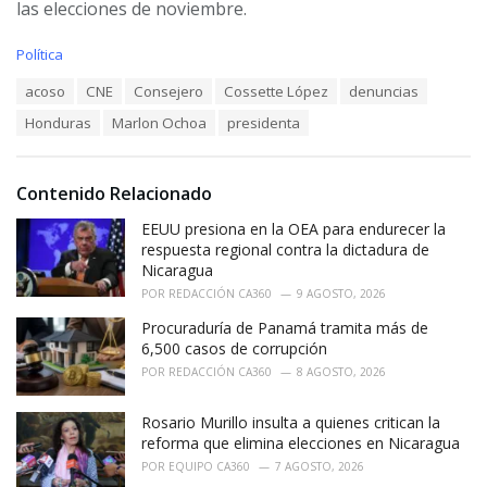
las elecciones de noviembre.
C
Política
a
T
acoso
CNE
Consejero
Cossette López
denuncias
t
a
e
Honduras
Marlon Ochoa
presidenta
g
g
s
o
:
r
i
Contenido Relacionado
e
EEUU presiona en la OEA para endurecer la
s
:
respuesta regional contra la dictadura de
Nicaragua
POR
REDACCIÓN CA360
9 AGOSTO, 2026
Procuraduría de Panamá tramita más de
6,500 casos de corrupción
POR
REDACCIÓN CA360
8 AGOSTO, 2026
Rosario Murillo insulta a quienes critican la
reforma que elimina elecciones en Nicaragua
POR
EQUIPO CA360
7 AGOSTO, 2026