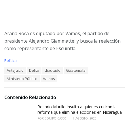
Arana Roca es diputado por Vamos, el partido del
presidente Alejandro Giammattei y busca la reelección
como representante de Escuintla.
C
Política
a
T
Antejuicio
Delito
diputado
Guatemala
t
a
e
Ministerio Público
Vamos
g
g
s
o
:
r
i
Contenido Relacionado
e
Rosario Murillo insulta a quienes critican la
s
:
reforma que elimina elecciones en Nicaragua
POR
EQUIPO CA360
7 AGOSTO, 2026