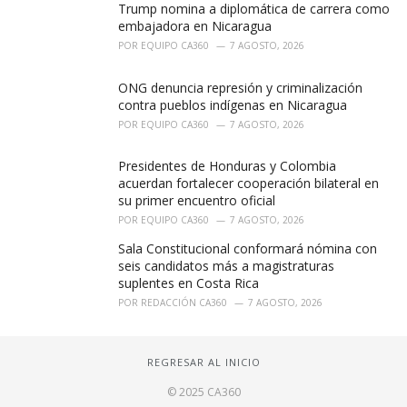
Trump nomina a diplomática de carrera como
embajadora en Nicaragua
POR
EQUIPO CA360
7 AGOSTO, 2026
ONG denuncia represión y criminalización
contra pueblos indígenas en Nicaragua
POR
EQUIPO CA360
7 AGOSTO, 2026
Presidentes de Honduras y Colombia
acuerdan fortalecer cooperación bilateral en
su primer encuentro oficial
POR
EQUIPO CA360
7 AGOSTO, 2026
Sala Constitucional conformará nómina con
seis candidatos más a magistraturas
suplentes en Costa Rica
POR
REDACCIÓN CA360
7 AGOSTO, 2026
REGRESAR AL INICIO
© 2025 CA360