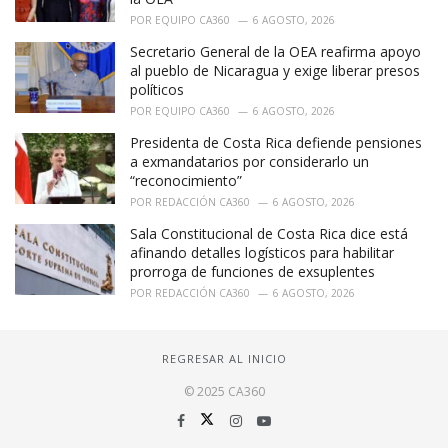
POR
EQUIPO CA360
6 AGOSTO, 2026
Secretario General de la OEA reafirma apoyo
al pueblo de Nicaragua y exige liberar presos
políticos
POR
EQUIPO CA360
6 AGOSTO, 2026
Presidenta de Costa Rica defiende pensiones
a exmandatarios por considerarlo un
“reconocimiento”
POR
REDACCIÓN CA360
6 AGOSTO, 2026
Sala Constitucional de Costa Rica dice está
afinando detalles logísticos para habilitar
prorroga de funciones de exsuplentes
POR
REDACCIÓN CA360
6 AGOSTO, 2026
REGRESAR AL INICIO
© 2025 CA360