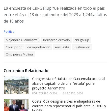
La encuesta de Cid-Gallup fue realizada en todo el país
entre el 4 y el 18 de septiembre del 2023 a 1,244 adultos
de 18 años.
C
Política
a
T
Alejandro Giammattei
Bernardo Arévalo
cid-gallup
t
a
e
Corrupción
desaprobación
encuesta
Evaluación
g
g
s
o
Otto pérez Molina
:
r
i
e
Contenido Relacionado
s
:
Congresista oficialista de Guatemala acusa al
alcalde capitalino de una “estafa” por el
proyecto Aerometro
POR
EQUIPO CA360
6 AGOSTO, 2026
Costa Rica designa a tres embajadoras de
carrera para representar al país ante la ONU y
la OEA