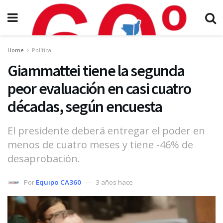
Home
Política
Giammattei tiene la segunda
peor evaluación en casi cuatro
décadas, según encuesta
El presidente deberá entregar el poder en
menos de cuatro meses y tiene -46% de
desaprobación.
Por
Equipo CA360
3 años hace