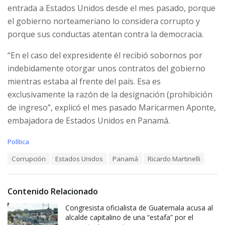
entrada a Estados Unidos desde el mes pasado, porque
el gobierno norteameriano lo considera corrupto y
porque sus conductas atentan contra la democracia.
“En el caso del expresidente él recibió sobornos por
indebidamente otorgar unos contratos del gobierno
mientras estaba al frente del país. Esa es
exclusivamente la razón de la designación (prohibición
de ingreso”, explicó el mes pasado Maricarmen Aponte,
embajadora de Estados Unidos en Panamá.
C
Política
a
T
Corrupción
Estados Unidos
Panamá
Ricardo Martinelli
t
a
e
g
g
s
o
Contenido Relacionado
:
r
i
Congresista oficialista de Guatemala acusa al
e
alcalde capitalino de una “estafa” por el
s