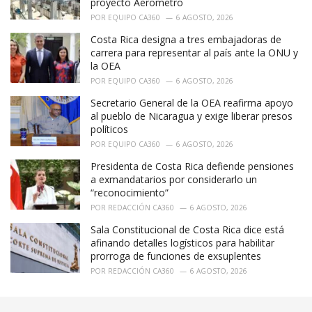
proyecto Aerometro
:
POR
EQUIPO CA360
6 AGOSTO, 2026
Costa Rica designa a tres embajadoras de
carrera para representar al país ante la ONU y
la OEA
POR
EQUIPO CA360
6 AGOSTO, 2026
Secretario General de la OEA reafirma apoyo
al pueblo de Nicaragua y exige liberar presos
políticos
POR
EQUIPO CA360
6 AGOSTO, 2026
Presidenta de Costa Rica defiende pensiones
a exmandatarios por considerarlo un
“reconocimiento”
POR
REDACCIÓN CA360
6 AGOSTO, 2026
Sala Constitucional de Costa Rica dice está
afinando detalles logísticos para habilitar
prorroga de funciones de exsuplentes
POR
REDACCIÓN CA360
6 AGOSTO, 2026