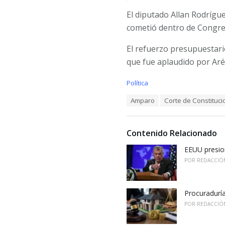
El diputado Allan Rodrígu
cometió dentro de Congreso
El refuerzo presupuestari
que fue aplaudido por Aré
C
Política
a
T
Amparo
Corte de Constituci
t
a
e
g
g
s
o
Contenido Relacionado
:
r
i
EEUU presion
e
POR
REDACCIÓ
s
:
Procuradurí
POR
REDACCIÓ