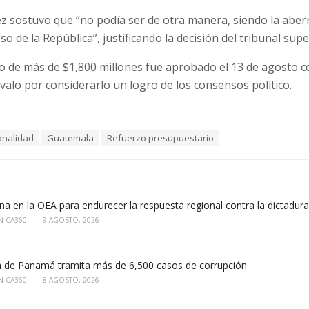
ez sostuvo que “no podía ser de otra manera, siendo la aberr
 de la República”, justificando la decisión del tribunal supe
o de más de $1,800 millones fue aprobado el 13 de agosto c
valo por considerarlo un logro de los consensos político.
onalidad
Guatemala
Refuerzo presupuestario
a en la OEA para endurecer la respuesta regional contra la dictadur
N CA360
9 AGOSTO, 2026
a de Panamá tramita más de 6,500 casos de corrupción
N CA360
8 AGOSTO, 2026