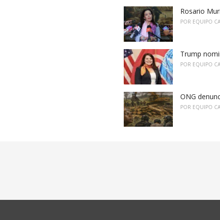
Rosario Muri
POR
EQUIPO C
Trump nomin
POR
EQUIPO C
ONG denuncia
POR
EQUIPO C