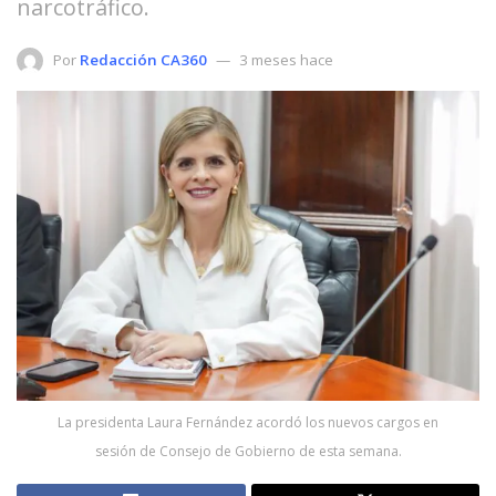
narcotráfico.
Por
Redacción CA360
3 meses hace
La presidenta Laura Fernández acordó los nuevos cargos en
sesión de Consejo de Gobierno de esta semana.