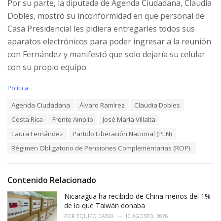
Por su parte, la diputada de Agenda Ciudadana, Claudia
Dobles, mostró su inconformidad en que personal de
Casa Presidencial les pidiera entregarles todos sus
aparatos electrónicos para poder ingresar a la reunión
con Fernández y manifestó que solo dejaría su celular
con su propio equipo.
C
Política
a
T
Agenda Ciudadana
Álvaro Ramírez
Claudia Dobles
t
a
e
Costa Rica
Frente Amplio
José María Villalta
g
g
s
o
Laura Fernández
Partido Liberación Nacional (PLN)
:
r
Régimen Obligatorio de Pensiones Complementarias (ROP).
i
e
s
:
Contenido Relacionado
Nicaragua ha recibido de China menos del 1%
de lo que Taiwán donaba
POR
EQUIPO CA360
10 AGOSTO, 2026