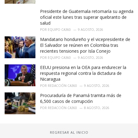
Presidente de Guatemala retomaría su agenda
oficial este lunes tras superar quebranto de
salud
POR
EQUIPO CA360
9 AGOSTO, 2026
Mandatario hondureño y el vicepresidente de
El Salvador se reúnen en Colombia tras
recientes tensiones por Isla Conejo
POR
EQUIPO CA360
9 AGOSTO, 2026
EEUU presiona en la OEA para endurecer la
respuesta regional contra la dictadura de
Nicaragua
POR
REDACCIÓN CA360
9 AGOSTO, 2026
Procuraduría de Panamá tramita más de
6,500 casos de corrupción
POR
REDACCIÓN CA360
8 AGOSTO, 2026
REGRESAR AL INICIO