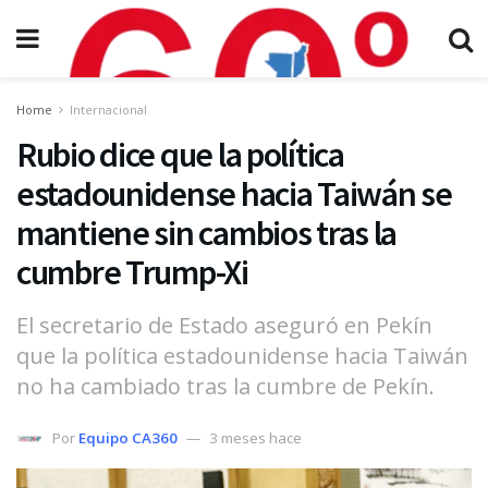
Home
Internacional
Rubio dice que la política
estadounidense hacia Taiwán se
mantiene sin cambios tras la
cumbre Trump-Xi
El secretario de Estado aseguró en Pekín
que la política estadounidense hacia Taiwán
no ha cambiado tras la cumbre de Pekín.
Por
Equipo CA360
3 meses hace