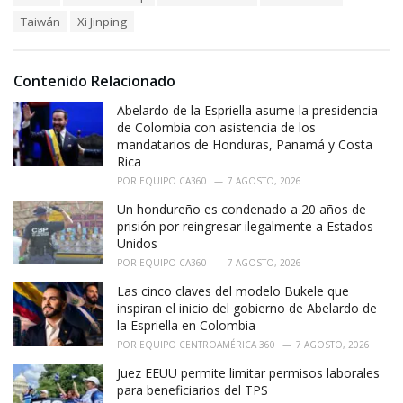
a
e
Taiwán
Xi Jinping
g
g
s
o
:
r
i
Contenido Relacionado
e
Abelardo de la Espriella asume la presidencia
s
:
de Colombia con asistencia de los
mandatarios de Honduras, Panamá y Costa
Rica
POR
EQUIPO CA360
7 AGOSTO, 2026
Un hondureño es condenado a 20 años de
prisión por reingresar ilegalmente a Estados
Unidos
POR
EQUIPO CA360
7 AGOSTO, 2026
Las cinco claves del modelo Bukele que
inspiran el inicio del gobierno de Abelardo de
la Espriella en Colombia
POR
EQUIPO CENTROAMÉRICA 360
7 AGOSTO, 2026
Juez EEUU permite limitar permisos laborales
para beneficiarios del TPS