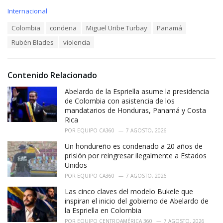
C
Internacional
a
T
Colombia
condena
Miguel Uribe Turbay
Panamá
t
a
e
Rubén Blades
violencia
g
g
s
o
:
r
i
Contenido Relacionado
e
Abelardo de la Espriella asume la presidencia
s
:
de Colombia con asistencia de los
mandatarios de Honduras, Panamá y Costa
Rica
POR
EQUIPO CA360
7 AGOSTO, 2026
Un hondureño es condenado a 20 años de
prisión por reingresar ilegalmente a Estados
Unidos
POR
EQUIPO CA360
7 AGOSTO, 2026
Las cinco claves del modelo Bukele que
inspiran el inicio del gobierno de Abelardo de
la Espriella en Colombia
POR
EQUIPO CENTROAMÉRICA 360
7 AGOSTO, 2026