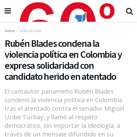
Home
Internacional
Rubén Blades condena la
violencia política en Colombia y
expresa solidaridad con
candidato herido en atentado
El cantautor panameño Rubén Blades
condenó la violencia política en Colombia
tras el atentado contra el senador Miguel
Uribe Turbay, y llamó al respeto
democrático, sin importar la ideología, a
través de un mensaje difundido en su