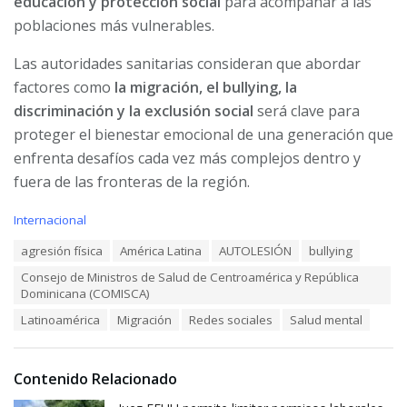
educación y protección social
para acompañar a las
poblaciones más vulnerables.
Las autoridades sanitarias consideran que abordar
factores como
la migración, el bullying, la
discriminación y la exclusión social
será clave para
proteger el bienestar emocional de una generación que
enfrenta desafíos cada vez más complejos dentro y
fuera de las fronteras de la región.
C
Internacional
a
T
agresión física
América Latina
AUTOLESIÓN
bullying
t
a
e
Consejo de Ministros de Salud de Centroamérica y República
g
g
Dominicana (COMISCA)
s
o
:
r
Latinoamérica
Migración
Redes sociales
Salud mental
i
e
s
Contenido Relacionado
: