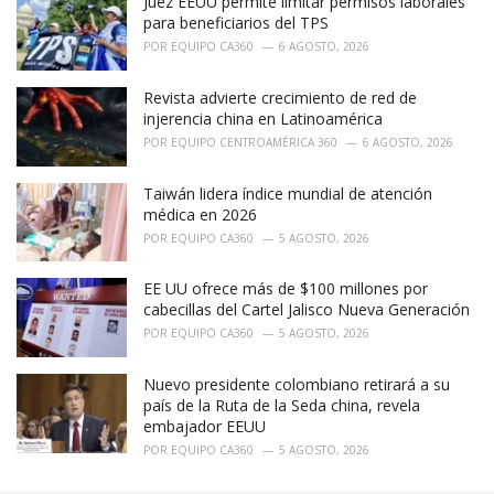
Juez EEUU permite limitar permisos laborales
para beneficiarios del TPS
POR
EQUIPO CA360
6 AGOSTO, 2026
Revista advierte crecimiento de red de
injerencia china en Latinoamérica
POR
EQUIPO CENTROAMÉRICA 360
6 AGOSTO, 2026
Taiwán lidera índice mundial de atención
médica en 2026
POR
EQUIPO CA360
5 AGOSTO, 2026
EE UU ofrece más de $100 millones por
cabecillas del Cartel Jalisco Nueva Generación
POR
EQUIPO CA360
5 AGOSTO, 2026
Nuevo presidente colombiano retirará a su
país de la Ruta de la Seda china, revela
embajador EEUU
POR
EQUIPO CA360
5 AGOSTO, 2026