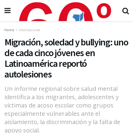
Home
Internacional
Migración, soledad y bullying: uno
de cada cinco jóvenes en
Latinoamérica reportó
autolesiones
Un informe regional sobre salud mental
identifica a los migrantes, adolescentes y
víctimas de acoso escolar como grupos
especialmente vulnerables ante el
aislamiento, la discriminación y la falta de
apoyo social.