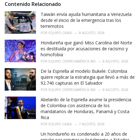
i
Contenido Relacionado
e
Taiwán envía ayuda humanitaria a Venezuela
s
:
desde el inicio de la emergencia tras los
terremotos
POR
EQUIPO CA360
8 AGOSTO, 2026
Hondureña que ganó Miss Carolina del Norte
es destituida por acusaciones de racismo y
homofobia
POR
EQUIPO CENTROAMÉRICA 360
8 AGOSTO, 2026
De la Espriella al modelo Bukele: Colombia
quiere replicar la estrategia que llevó a más de
92.740 capturas en El Salvador
POR
EQUIPO CENTROAMÉRICA 360
8 AGOSTO, 2026
Abelardo de la Espriella asume la presidencia
de Colombia con asistencia de los
mandatarios de Honduras, Panamá y Costa
Rica
POR
EQUIPO CA360
7 AGOSTO, 2026
Un hondureño es condenado a 20 años de
prisión por reingresar ilegalmente a Estados