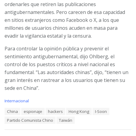
ordenarles que retiren las publicaciones
antigubernamentales. Pero carecen de esa capacidad
en sitios extranjeros como Facebook o X, a los que
millones de usuarios chinos acuden en masa para
evadir la vigilancia estatal y la censura.
Para controlar la opinión pública y prevenir el
sentimiento antigubernamental, dijo Ohlberg, el
control de los puestos críticos a nivel nacional es
fundamental. “Las autoridades chinas”, dijo, “tienen un
gran interés en rastrear a los usuarios que tienen su
sede en China”.
C
Internacional
a
T
China
espionaje
hackers
Hong Kong
I-Soon
t
a
e
Partido Comunista Chino
Taiwán
g
g
s
o
:
r