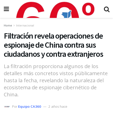
Home
Internacional
Filtración revela operaciones de
espionaje de China contra sus
ciudadanos y contra extranjeros
La filtración proporciona algunos de los
detalles más concretos vistos públicamente
hasta la fecha, revelando la naturaleza del
ecosistema de espionaje cibernético de
China.
Por
Equipo CA360
2 años hace