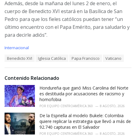
Además, desde la mañana del lunes 2 de enero, el
cuerpo de Benedicto XVI estará en la Basílica de San
Pedro para que los fieles católicos puedan tener “un
último encuentro con el Papa Emérito, para saludarlo y
para decirle adiós”.
C
Internacional
a
T
Benedicto XVI
Iglesia Católica
Papa Francisco
Vaticano
t
a
e
g
g
s
o
Contenido Relacionado
:
r
i
Hondureña que ganó Miss Carolina del Norte
e
es destituida por acusaciones de racismo y
s
homofobia
:
POR
EQUIPO CENTROAMÉRICA 360
8 AGOSTO, 2026
De la Espriella al modelo Bukele: Colombia
quiere replicar la estrategia que llevó a más de
92.740 capturas en El Salvador
POR
EQUIPO CENTROAMÉRICA 360
8 AGOSTO, 2026