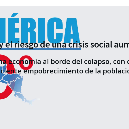
el riesgo de una crisis social au
na economía al borde del colapso, con 
eciente empobrecimiento de la poblaci