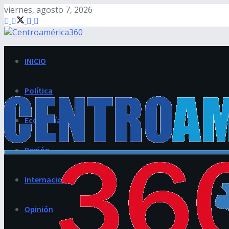
viernes, agosto 7, 2026
INICIO
Política
Economía
Región
Internacional
Opinión