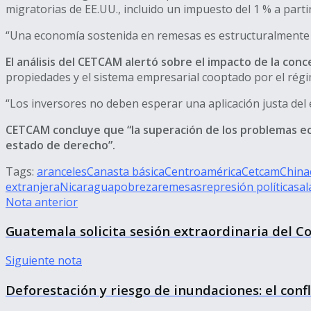
migratorias de EE.UU., incluido un impuesto del 1 % a parti
“Una economía sostenida en remesas es estructuralmente vu
El análisis del CETCAM alertó sobre el impacto de la conc
propiedades y el sistema empresarial cooptado por el régim
“Los inversores no deben esperar una aplicación justa del
CETCAM concluye que “la superación de los problemas eco
estado de derecho”.
Tags:
aranceles
Canasta básica
Centroamérica
Cetcam
China
extranjera
Nicaragua
pobreza
remesas
represión política
sal
Nota anterior
Guatemala solicita sesión extraordinaria del 
Siguiente nota
Deforestación y riesgo de inundaciones: el confl