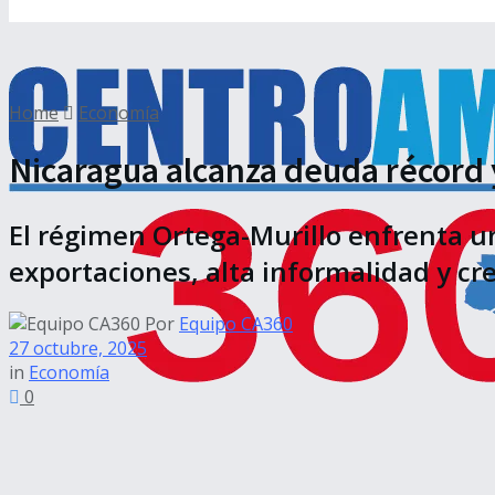
Home
Economía
Nicaragua alcanza deuda récord y 
El régimen Ortega-Murillo enfrenta u
exportaciones, alta informalidad y cr
Por
Equipo CA360
27 octubre, 2025
in
Economía
0