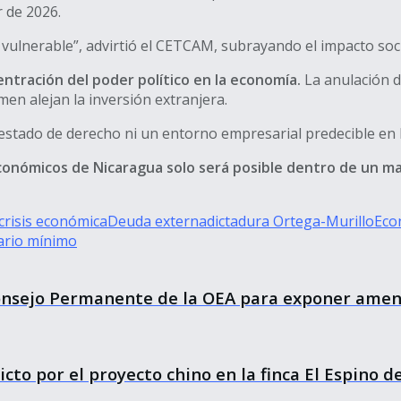
r de 2026.
lnerable”, advirtió el CETCAM, subrayando el impacto social
entración del poder político en la economía.
La anulación de
en alejan la inversión extranjera.
 estado de derecho ni un entorno empresarial predecible en
nómicos de Nicaragua solo será posible dentro de un marc
crisis económica
Deuda externa
dictadura Ortega-Murillo
Eco
ario mínimo
Consejo Permanente de la OEA para exponer amen
icto por el proyecto chino en la finca El Espino d