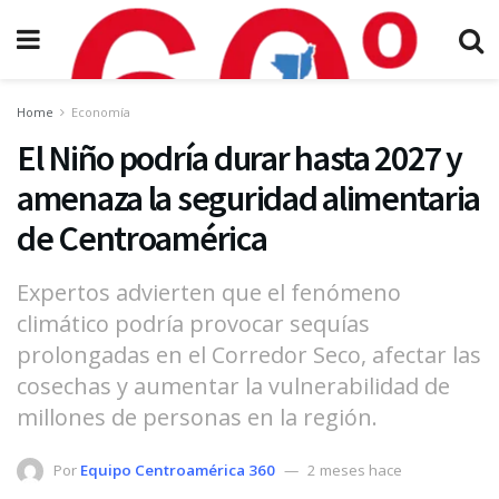
Home
Economía
El Niño podría durar hasta 2027 y
amenaza la seguridad alimentaria
de Centroamérica
Expertos advierten que el fenómeno
climático podría provocar sequías
prolongadas en el Corredor Seco, afectar las
cosechas y aumentar la vulnerabilidad de
millones de personas en la región.
Por
Equipo Centroamérica 360
2 meses hace