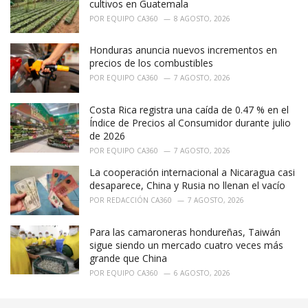
cultivos en Guatemala
POR
EQUIPO CA360
8 AGOSTO, 2026
Honduras anuncia nuevos incrementos en
precios de los combustibles
POR
EQUIPO CA360
7 AGOSTO, 2026
Costa Rica registra una caída de 0.47 % en el
Índice de Precios al Consumidor durante julio
de 2026
POR
EQUIPO CA360
7 AGOSTO, 2026
La cooperación internacional a Nicaragua casi
desaparece, China y Rusia no llenan el vacío
POR
REDACCIÓN CA360
7 AGOSTO, 2026
Para las camaroneras hondureñas, Taiwán
sigue siendo un mercado cuatro veces más
grande que China
POR
EQUIPO CA360
6 AGOSTO, 2026