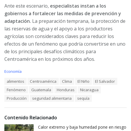
Ante este escenario,
especialistas instan a los
gobiernos a fortalecer las medidas de prevención y
adaptación.
La preparación temprana, la protección de
las reservas de agua y el apoyo a los productores
agrícolas son considerados claves para reducir los
efectos de un fenómeno que podría convertirse en uno
de los principales desafíos climáticos para
Centroamérica en los próximos dos años.
C
Economía
a
T
alimentos
Centroamérica
Clima
El Niño
El Salvador
t
a
e
Fenómeno
Guatemala
Honduras
Nicaragua
g
g
s
o
Producción
seguridad alimentaria
sequía
:
r
i
e
Contenido Relacionado
s
:
Calor extremo y baja humedad pone en riesgo