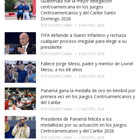
Guatemala fue la mejor delegación
e
centroamericana en los Juegos
s
Centroamericanos y del Caribe Santo
:
Domingo 2026
POR
EQUIPO CA360
8 AGOSTO, 2026
FIFA defiende a Gianni Infantino y rechaza
cualquier proceso irregular para elegir a su
presidente
POR
EQUIPO CA360
8 AGOSTO, 2026
Fallece Jorge Messi, padre y mentor de Lionel
Messi, a los 68 años
POR
EQUIPO CA360
8 AGOSTO, 2026
Panamá gana la medalla de oro en béisbol por
primera vez en los Juegos Centroamericanos y
del Caribe
POR
EQUIPO CA360
7 AGOSTO, 2026
Presidente de Panamá felicita a los
medallistas por su actuación en los Juegos
Centroamericanos y del Caribe 2026
POR
EQUIPO CA360
7 AGOSTO, 2026