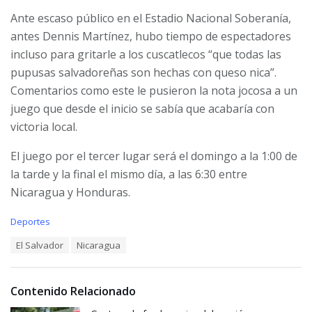
Ante escaso público en el Estadio Nacional Soberanía,
antes Dennis Martínez, hubo tiempo de espectadores
incluso para gritarle a los cuscatlecos “que todas las
pupusas salvadoreñas son hechas con queso nica”.
Comentarios como este le pusieron la nota jocosa a un
juego que desde el inicio se sabía que acabaría con
victoria local.
El juego por el tercer lugar será el domingo a la 1:00 de
la tarde y la final el mismo día, a las 6:30 entre
Nicaragua y Honduras.
C
Deportes
a
T
El Salvador
Nicaragua
t
a
e
g
g
s
o
Contenido Relacionado
:
r
i