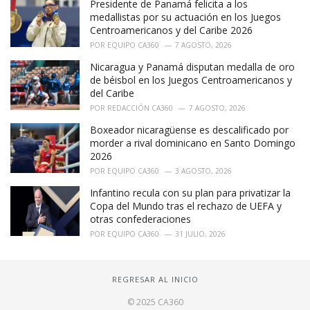
Presidente de Panamá felicita a los
medallistas por su actuación en los Juegos
Centroamericanos y del Caribe 2026
POR
EQUIPO CA360
7 AGOSTO, 2026
Nicaragua y Panamá disputan medalla de oro
de béisbol en los Juegos Centroamericanos y
del Caribe
POR
REDACCIÓN CA360
7 AGOSTO, 2026
Boxeador nicaragüense es descalificado por
morder a rival dominicano en Santo Domingo
2026
POR
EQUIPO CA360
3 AGOSTO, 2026
Infantino recula con su plan para privatizar la
Copa del Mundo tras el rechazo de UEFA y
otras confederaciones
POR
EQUIPO CA360
31 JULIO, 2026
REGRESAR AL INICIO
© 2025 CA360