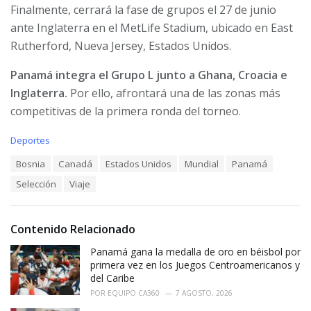
Finalmente, cerrará la fase de grupos el 27 de junio
ante Inglaterra en el MetLife Stadium, ubicado en East
Rutherford, Nueva Jersey, Estados Unidos.
Panamá integra el Grupo L junto a Ghana, Croacia e
Inglaterra.
Por ello, afrontará una de las zonas más
competitivas de la primera ronda del torneo.
C
Deportes
a
T
Bosnia
Canadá
Estados Unidos
Mundial
Panamá
t
a
e
Selección
Viaje
g
g
s
o
:
r
i
Contenido Relacionado
e
Panamá gana la medalla de oro en béisbol por
s
:
primera vez en los Juegos Centroamericanos y
del Caribe
POR
EQUIPO CA360
7 AGOSTO, 2026