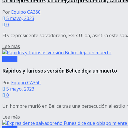
Un vicepresidente, un delegado presidencial, cancille
Por
Equipo CA360
5 mayo, 2023
0
El vicepresidente salvadoreño, Félix Ulloa, asistirá este sáb
Details
Lee más
Región
Rápidos y furiosos versión Belice deja un muerto
Por
Equipo CA360
5 mayo, 2023
0
Un hombre murió en Belice tras una persecución al estilo rá
Details
Lee más