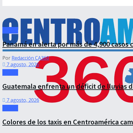
Región
Panamá en alerta por más de 4,900 casos
Por
Redacción CA360
7 agosto, 2026
Región
Guatemala enfrenta un déficit de lluvias 
7 agosto, 2026
Región
Colores de los taxis en Centroamérica cambi