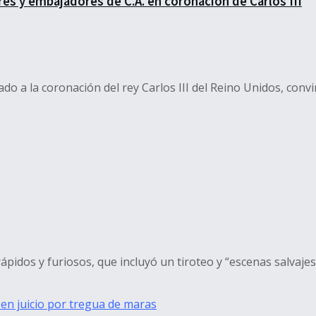
res y embajadores de C.A. en coronación de Carlos III
ado a la coronación del rey Carlos III del Reino Unidos, convi
pidos y furiosos, que incluyó un tiroteo y “escenas salvajes”