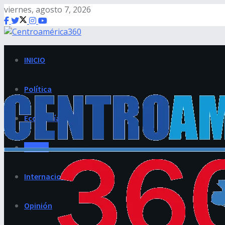
viernes, agosto 7, 2026
INICIO
Política
Economía
Región
Internacional
Opinión