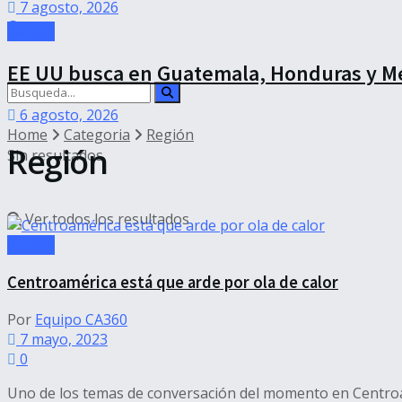
7 agosto, 2026
Región
EE UU busca en Guatemala, Honduras y Mé
6 agosto, 2026
Home
Categoria
Región
Región
Sin resultados
Ver todos los resultados
Región
Centroamérica está que arde por ola de calor
Por
Equipo CA360
7 mayo, 2023
0
Uno de los temas de conversación del momento en Centroamér