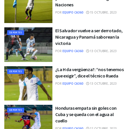
Naciones
POR
EQUIPO CA360
15 OCTUBRE, 2023
El Salvador vuelve a ser derrotado,
DEPORTES
Nicaragua y Panamá saborean la
victoria
POR
EQUIPO CA360
13 OCTUBRE, 2023
¿La H da vergüenza?: “nos tenemos
DEPORTES
que exigir”, dice el técnico Rueda
POR
EQUIPO CA360
13 OCTUBRE, 2023
Honduras empata sin goles con
DEPORTES
Cuba y se queda con el agua al
cuello
POR
EQUIPO CA360
12 OCTUBRE, 2023