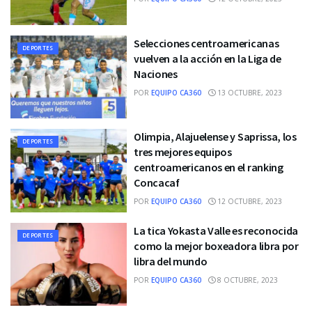
Selecciones centroamericanas
DEPORTES
vuelven a la acción en la Liga de
Naciones
POR
EQUIPO CA360
13 OCTUBRE, 2023
Olimpia, Alajuelense y Saprissa, los
DEPORTES
tres mejores equipos
centroamericanos en el ranking
Concacaf
POR
EQUIPO CA360
12 OCTUBRE, 2023
La tica Yokasta Valle es reconocida
DEPORTES
como la mejor boxeadora libra por
libra del mundo
POR
EQUIPO CA360
8 OCTUBRE, 2023