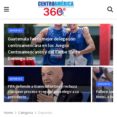
DEPORTES
Guatemala fue la mejor delegación
centroamericana en los Juegos
Centroamericanos y del Caribe Santo
Domingo 2026
DEPORTES
DEPORTES
FIFA defiende a Gianni Infantino y rechaza
cualquier proceso irregular para elegir a su
Fallece Jorg
presidente
Messi, a los
Home
Categoria
Deportes