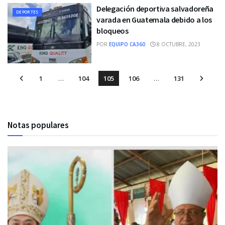
Delegación deportiva salvadoreña
DEPORTES
varada en Guatemala debido a los
bloqueos
POR
EQUIPO CA360
8 OCTUBRE, 2023
1
…
104
105
106
…
131
Notas populares