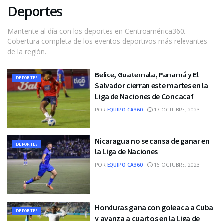
Deportes
Mantente al día con los deportes en Centroamérica360.
Cobertura completa de los eventos deportivos más relevantes
de la región.
Belice, Guatemala, Panamá y El
DEPORTES
Salvador cierran este martes en la
Liga de Naciones de Concacaf
POR
EQUIPO CA360
17 OCTUBRE, 2023
Nicaragua no se cansa de ganar en
DEPORTES
la Liga de Naciones
POR
EQUIPO CA360
16 OCTUBRE, 2023
Honduras gana con goleada a Cuba
DEPORTES
y avanza a cuartos en la Liga de