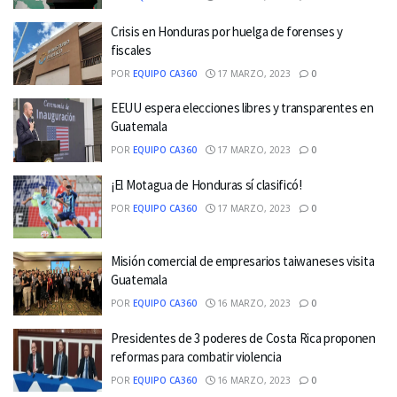
Crisis en Honduras por huelga de forenses y
fiscales
POR
EQUIPO CA360
17 MARZO, 2023
0
EEUU espera elecciones libres y transparentes en
Guatemala
POR
EQUIPO CA360
17 MARZO, 2023
0
¡El Motagua de Honduras sí clasificó!
POR
EQUIPO CA360
17 MARZO, 2023
0
Misión comercial de empresarios taiwaneses visita
Guatemala
POR
EQUIPO CA360
16 MARZO, 2023
0
Presidentes de 3 poderes de Costa Rica proponen
reformas para combatir violencia
POR
EQUIPO CA360
16 MARZO, 2023
0