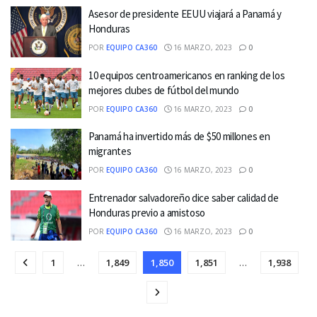
Asesor de presidente EEUU viajará a Panamá y
Honduras
POR
EQUIPO CA360
16 MARZO, 2023
0
10 equipos centroamericanos en ranking de los
mejores clubes de fútbol del mundo
POR
EQUIPO CA360
16 MARZO, 2023
0
Panamá ha invertido más de $50 millones en
migrantes
POR
EQUIPO CA360
16 MARZO, 2023
0
Entrenador salvadoreño dice saber calidad de
Honduras previo a amistoso
POR
EQUIPO CA360
16 MARZO, 2023
0
1
…
1,849
1,850
1,851
…
1,938