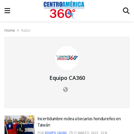
Home
Autor
Equipo CA360
Incertidumbre rodea a becarios hondureños en
Taiwán
POR
EQUIPO CA360
17 MARZO, 2023
0