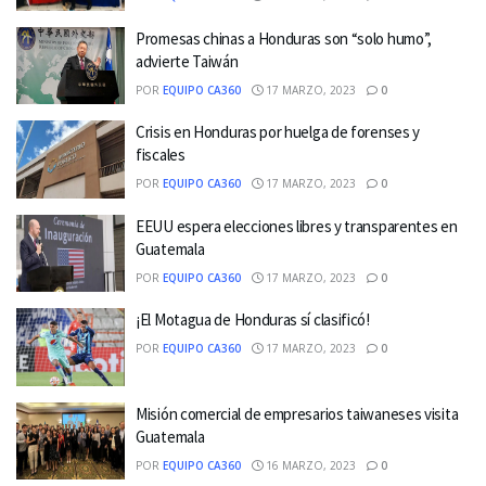
Promesas chinas a Honduras son “solo humo”,
advierte Taiwán
POR
EQUIPO CA360
17 MARZO, 2023
0
Crisis en Honduras por huelga de forenses y
fiscales
POR
EQUIPO CA360
17 MARZO, 2023
0
EEUU espera elecciones libres y transparentes en
Guatemala
POR
EQUIPO CA360
17 MARZO, 2023
0
¡El Motagua de Honduras sí clasificó!
POR
EQUIPO CA360
17 MARZO, 2023
0
Misión comercial de empresarios taiwaneses visita
Guatemala
POR
EQUIPO CA360
16 MARZO, 2023
0