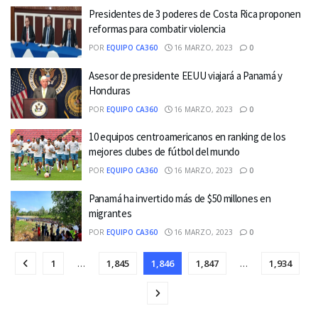
Presidentes de 3 poderes de Costa Rica proponen
reformas para combatir violencia
POR
EQUIPO CA360
16 MARZO, 2023
0
Asesor de presidente EEUU viajará a Panamá y
Honduras
POR
EQUIPO CA360
16 MARZO, 2023
0
10 equipos centroamericanos en ranking de los
mejores clubes de fútbol del mundo
POR
EQUIPO CA360
16 MARZO, 2023
0
Panamá ha invertido más de $50 millones en
migrantes
POR
EQUIPO CA360
16 MARZO, 2023
0
1
…
1,845
1,846
1,847
…
1,934