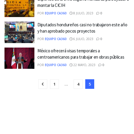
montar la CICIH
POR
EQUIPO CA360
8 JULIO, 2023
0
Diputados hondureños casi no trabajaron este año
y han aprobado pocos proyectos
POR
EQUIPO CA360
6 JULIO, 2023
0
México ofrecerá visas temporales a
centroamericanos para trabajar en obras públicas
POR
EQUIPO CA360
22 MAYO, 2023
0
1
…
4
5