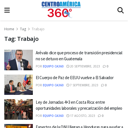
Home
Tag
Trabajo
Tag:
Trabajo
Arévalo dice que proceso de transición presidencial
no se detuvo en Guatemala
POR
EQUIPO CA360
20 SEPTIEMBRE, 2023
0
El Cuerpo de Paz de EEUU vuelve a El Salvador
POR
EQUIPO CA360
7 SEPTIEMBRE, 2023
0
Ley de Jornadas 4×3 en Costa Rica: entre
oportunidades laborales y precarización del empleo
POR
EQUIPO CA360
17 AGOSTO, 2023
0
Expertos de la ONU llegan a Honduras para ayudar a