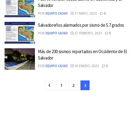
Salvador
POR
EQUIPO CA360
17 MAYO, 2023
0
Salvadoreños alarmados por sismo de 5.7 grados
POR
EQUIPO CA360
27 FEBRERO, 2023
0
Más de 230 sismos reportados en Occidente de El
Salvador
POR
EQUIPO CA360
16 ENERO, 2023
0
1
2
3