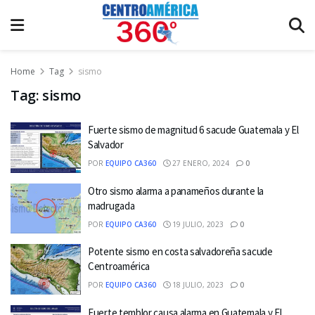
Home
Tag
sismo
Tag:
sismo
Fuerte sismo de magnitud 6 sacude Guatemala y El
Salvador
POR
EQUIPO CA360
27 ENERO, 2024
0
Otro sismo alarma a panameños durante la
madrugada
POR
EQUIPO CA360
19 JULIO, 2023
0
Potente sismo en costa salvadoreña sacude
Centroamérica
POR
EQUIPO CA360
18 JULIO, 2023
0
Fuerte temblor causa alarma en Guatemala y El