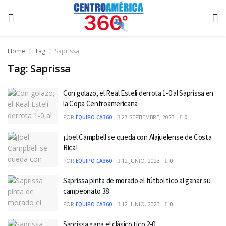
Home
Tag
Saprissa
Tag:
Saprissa
Con golazo, el Real Estelí derrota 1-0 al Saprissa en
la Copa Centroamericana
POR
EQUIPO CA360
27 SEPTIEMBRE, 2023
0
¡Joel Campbell se queda con Alajuelense de Costa
Rica!
POR
EQUIPO CA360
12 JUNIO, 2023
0
Saprissa pinta de morado el fútbol tico al ganar su
campeonato 38
POR
EQUIPO CA360
12 JUNIO, 2023
0
Saprissa gana el clásico tico 2-0