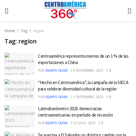
Home
Tag
region
Tag:
region
Centroamérica representa menos de un 1 % de las
exportaciones a China
POR
EQUIPO CA360
3 NOVIEMBRE, 2023
0
“Hecho en Centroamérica”, la campaña de la SIECA
para celebrar diversidad cultural de la región
POR
EQUIPO CA360
1 SEPTIEMBRE, 2023
0
Latinobarómetro 2023: democracias
centroamericanas en período de recesión
POR
EQUIPO CA360
22 JULIO, 2023
0
Se avecina a El Salvador un drástico cambio con la