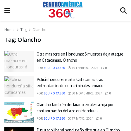
Home
Tag
Olancho
Tag:
Olancho
Otra masacre en Honduras: 6 muertos deja ataque
en Catacamas, Olancho
POR
EQUIPO CA360
15 FEBRERO, 2025
0
Policía hondureña sitia Catacamas tras
enfrentamiento con criminales armados
POR
EQUIPO CA360
30 NOVIEMBRE, 2024
0
Olancho también declarado en alerta roja por
contaminación del aire en Honduras
POR
EQUIPO CA360
17 MAYO, 2024
0
Diputado liberal hondureño dice que en Olancho