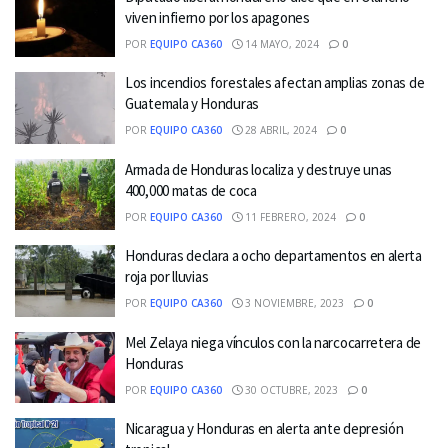
viven infierno por los apagones
POR
EQUIPO CA360
14 MAYO, 2024
0
Los incendios forestales afectan amplias zonas de
Guatemala y Honduras
POR
EQUIPO CA360
28 ABRIL, 2024
0
Armada de Honduras localiza y destruye unas
400,000 matas de coca
POR
EQUIPO CA360
11 FEBRERO, 2024
0
Honduras declara a ocho departamentos en alerta
roja por lluvias
POR
EQUIPO CA360
3 NOVIEMBRE, 2023
0
Mel Zelaya niega vínculos con la narcocarretera de
Honduras
POR
EQUIPO CA360
30 OCTUBRE, 2023
0
Nicaragua y Honduras en alerta ante depresión