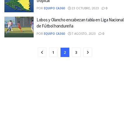
tropical
POR
EQUIPO CA360
23 OCTUBRE, 2023
0
Lobos y Olancho encabezan tabla en Liga Nacional
de Fútbol hondureña
POR
EQUIPO CA360
7 AGOSTO, 2023
0
1
2
3