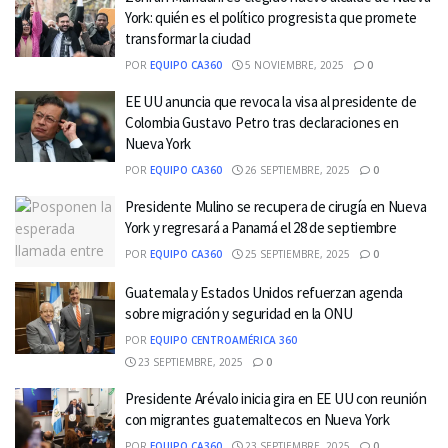
York: quién es el político progresista que promete
transformar la ciudad
POR
EQUIPO CA360
5 NOVIEMBRE, 2025
0
EE UU anuncia que revoca la visa al presidente de
Colombia Gustavo Petro tras declaraciones en
Nueva York
POR
EQUIPO CA360
26 SEPTIEMBRE, 2025
0
Presidente Mulino se recupera de cirugía en Nueva
York y regresará a Panamá el 28 de septiembre
POR
EQUIPO CA360
25 SEPTIEMBRE, 2025
0
Guatemala y Estados Unidos refuerzan agenda
sobre migración y seguridad en la ONU
POR
EQUIPO CENTROAMÉRICA 360
23 SEPTIEMBRE, 2025
0
Presidente Arévalo inicia gira en EE UU con reunión
con migrantes guatemaltecos en Nueva York
POR
EQUIPO CA360
23 SEPTIEMBRE, 2025
0