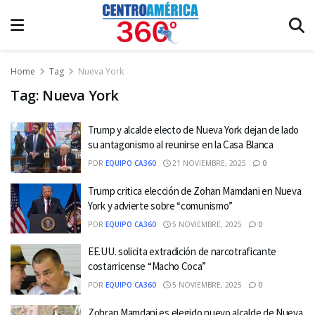
Home
Tag
Nueva York
Tag:
Nueva York
Trump y alcalde electo de Nueva York dejan de lado
su antagonismo al reunirse en la Casa Blanca
POR
EQUIPO CA360
21 NOVIEMBRE, 2025
0
Trump critica elección de Zohan Mamdani en Nueva
York y advierte sobre “comunismo”
POR
EQUIPO CA360
5 NOVIEMBRE, 2025
0
EE.UU. solicita extradición de narcotraficante
costarricense “Macho Coca”
POR
EQUIPO CA360
5 NOVIEMBRE, 2025
0
Zohran Mamdani es elegido nuevo alcalde de Nueva