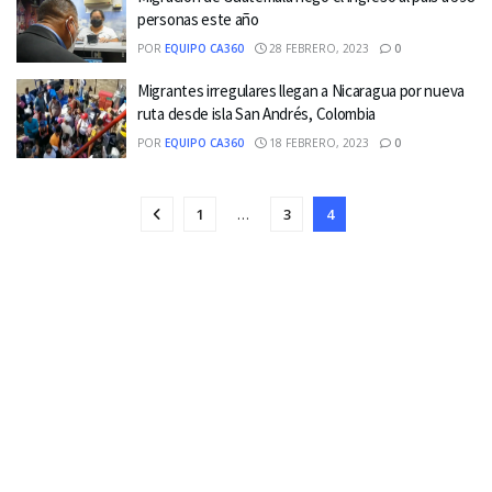
personas este año
POR
EQUIPO CA360
28 FEBRERO, 2023
0
Migrantes irregulares llegan a Nicaragua por nueva
ruta desde isla San Andrés, Colombia
POR
EQUIPO CA360
18 FEBRERO, 2023
0
1
…
3
4