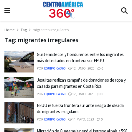
Home
Tag
migrantes irregulares
Tag:
migrantes irregulares
Guatemaltecos y hondureños entre los migrantes
más detectados en frontera sur EEUU
POR
EQUIPO CA360
12 JUNIO, 2023
0
Jesuitas realizan campaña de donaciones de ropa y
calzado para migrantes en Costa Rica
POR
EQUIPO CA360
12 JUNIO, 2023
0
EEUU refuerza frontera sur ante riesgo de oleada
de migrantes irregulares
POR
EQUIPO CA360
11 MAYO, 2023
0
Migración de Guatemala negó el ingreso al país a 598