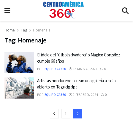
Home
Tag
Homenaje
Tag:
Homenaje
El ídolo del fútbol salvadoreño Mágico González
cumple 66 años
POR
EQUIPO CA360
13 MARZO, 2024
0
Artistas hondureños crean una galería a cielo
abierto en Tegucigalpa
POR
EQUIPO CA360
9 FEBRERO, 2024
0
1
2