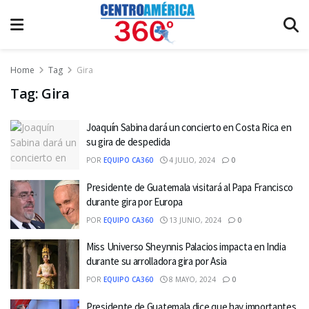
Home
Tag
Gira
Tag:
Gira
Joaquín Sabina dará un concierto en Costa Rica en
su gira de despedida
POR
EQUIPO CA360
4 JULIO, 2024
0
Presidente de Guatemala visitará al Papa Francisco
durante gira por Europa
POR
EQUIPO CA360
13 JUNIO, 2024
0
Miss Universo Sheynnis Palacios impacta en India
durante su arrolladora gira por Asia
POR
EQUIPO CA360
8 MAYO, 2024
0
Presidente de Guatemala dice que hay importantes