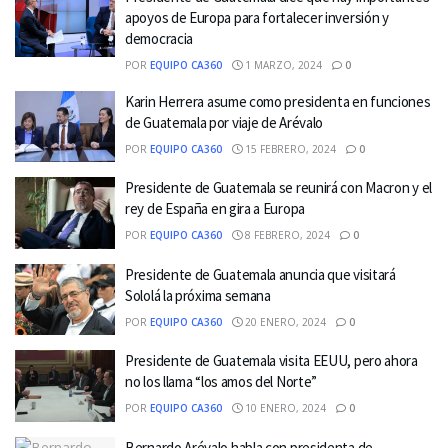
apoyos de Europa para fortalecer inversión y
democracia
POR
EQUIPO CA360
1 MARZO, 2024
0
Karin Herrera asume como presidenta en funciones
de Guatemala por viaje de Arévalo
POR
EQUIPO CA360
15 FEBRERO, 2024
0
Presidente de Guatemala se reunirá con Macron y el
rey de España en gira a Europa
POR
EQUIPO CA360
8 FEBRERO, 2024
0
Presidente de Guatemala anuncia que visitará
Sololá la próxima semana
POR
EQUIPO CA360
20 ENERO, 2024
0
Presidente de Guatemala visita EEUU, pero ahora
no los llama “los amos del Norte”
POR
EQUIPO CA360
10 ENERO, 2024
0
Bernardo Arévalo habla con presidenta de