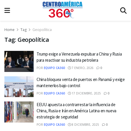
Home
Tag
Geopolítica
Tag:
Geopolítica
Trump exige a Venezuela expulsar a China y Rusia
para reactivar su industria petrolera
POR
EQUIPO CA360
7 ENERO, 2026
0
China bloquea venta de puertos en Panamá y exige
mantenerlos bajo control
POR
EQUIPO CA360
17 DICIEMBRE, 2025
0
EEUU apuesta a contrarrestar la influencia de
China, Rusia e Irán en América Latina en nueva
estrategia de seguridad
POR
EQUIPO CA360
8 DICIEMBRE, 2025
0