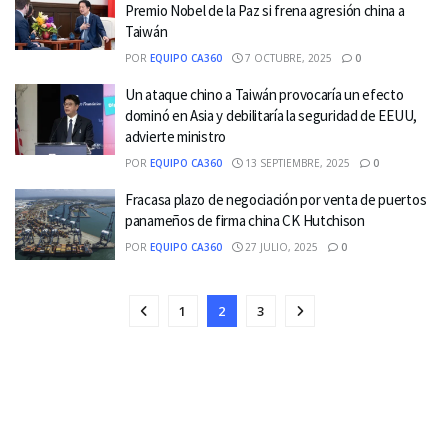
Premio Nobel de la Paz si frena agresión china a
Taiwán
POR
EQUIPO CA360
7 OCTUBRE, 2025
0
Un ataque chino a Taiwán provocaría un efecto
dominó en Asia y debilitaría la seguridad de EEUU,
advierte ministro
POR
EQUIPO CA360
13 SEPTIEMBRE, 2025
0
Fracasa plazo de negociación por venta de puertos
panameños de firma china CK Hutchison
POR
EQUIPO CA360
27 JULIO, 2025
0
1
2
3