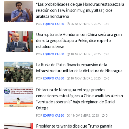
“Las probabilidades de que Honduras restablezca la
relación con Taiwán son muy, muy altas”, dice
analista hondureño
POR
EQUIPO CA360
26 NOVIEMBRE, 2025
0
Una ruptura de Honduras con China sería una gran
derrota geopolítica para Pekín, dice experto
estadounidense
POR
EQUIPO CA360
10 NOVIEMBRE, 2025
0
La Rusia de Putin financia expansión de la
infraestructura militar de la dictadura de Nicaragua
POR
EQUIPO CA360
10 NOVIEMBRE, 2025
0
Dictadura de Nicaragua entrega grandes
concesiones estratégicas a China: analistas alertan
“venta de soberanía” bajo el régimen de Daniel
Ortega
POR
EQUIPO CA360
4 NOVIEMBRE, 2025
0
Presidente taiwanés dice que Trump ganaría