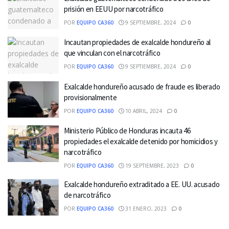
prisión en EEUU por narcotráfico
POR
EQUIPO CA360
9 SEPTIEMBRE, 2024
0
Incautan propiedades de exalcalde hondureño al
que vinculan con el narcotráfico
POR
EQUIPO CA360
9 SEPTIEMBRE, 2024
0
Exalcalde hondureño acusado de fraude es liberado
provisionalmente
POR
EQUIPO CA360
10 ABRIL, 2024
0
Ministerio Público de Honduras incauta 46
propiedades el exalcalde detenido por homicidios y
narcotráfico
POR
EQUIPO CA360
19 SEPTIEMBRE, 2023
0
Exalcalde hondureño extraditado a EE. UU. acusado
de narcotráfico
POR
EQUIPO CA360
31 ENERO, 2023
0