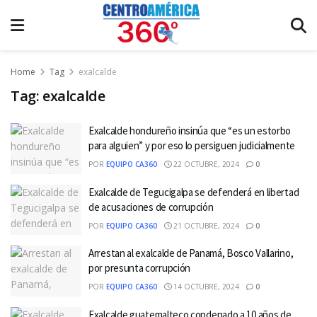
Home
Tag
exalcalde
Tag:
exalcalde
Exalcalde hondureño insinúa que “es un estorbo
para alguien” y por eso lo persiguen judicialmente
POR
EQUIPO CA360
22 OCTUBRE, 2024
0
Exalcalde de Tegucigalpa se defenderá en libertad
de acusaciones de corrupción
POR
EQUIPO CA360
21 OCTUBRE, 2024
0
Arrestan al exalcalde de Panamá, Bosco Vallarino,
por presunta corrupción
POR
EQUIPO CA360
14 OCTUBRE, 2024
0
Exalcalde guatemalteco condenado a 10 años de