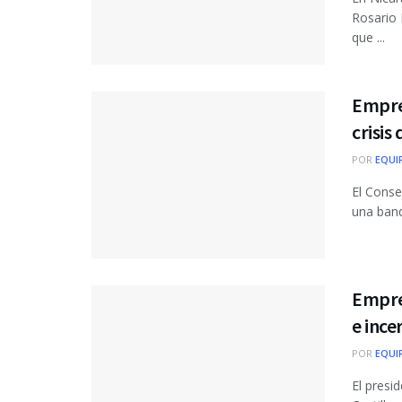
Rosario 
que ...
Empre
crisis
POR
EQUI
El Conse
una band
Empre
e inc
POR
EQUI
El presi