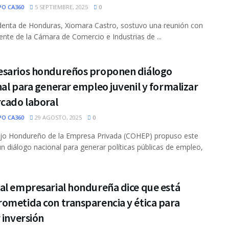
PO CA360
5 SEPTIEMBRE, 2025
0
denta de Honduras, Xiomara Castro, sostuvo una reunión con
dente de la Cámara de Comercio e Industrias de ...
sarios hondureños proponen diálogo
al para generar empleo juvenil y formalizar
rcado laboral
PO CA360
29 AGOSTO, 2025
0
ejo Hondureño de la Empresa Privada (COHEP) propuso este
un diálogo nacional para generar políticas públicas de empleo,
al empresarial hondureña dice que está
ometida con transparencia y ética para
 inversión