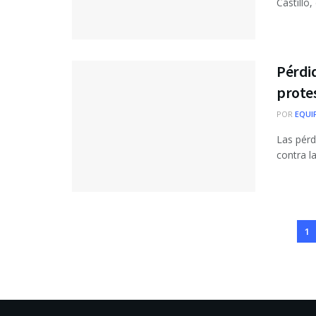
Castillo,
Pérdid
prote
POR
EQUI
Las pérd
contra l
1