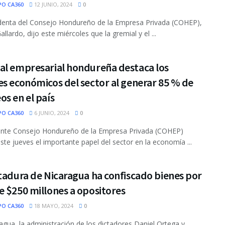
PO CA360
12 JUNIO, 2024
0
denta del Consejo Hondureño de la Empresa Privada (COHEP),
llardo, dijo este miércoles que la gremial y el ...
al empresarial hondureña destaca los
s económicos del sector al generar 85 % de
s en el país
PO CA360
6 JUNIO, 2024
0
yente Consejo Hondureño de la Empresa Privada (COHEP)
este jueves el importante papel del sector en la economía ...
tadura de Nicaragua ha confiscado bienes por
 $250 millones a opositores
PO CA360
18 MAYO, 2024
0
agua, la administración de los dictadores Daniel Ortega y