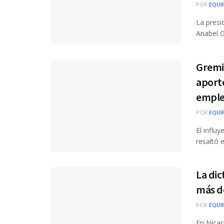
POR
EQUI
La presi
Anabel Ga
Gremi
aporte
empleo
POR
EQUI
El influ
resaltó 
La dic
más de
POR
EQUI
En Nicar