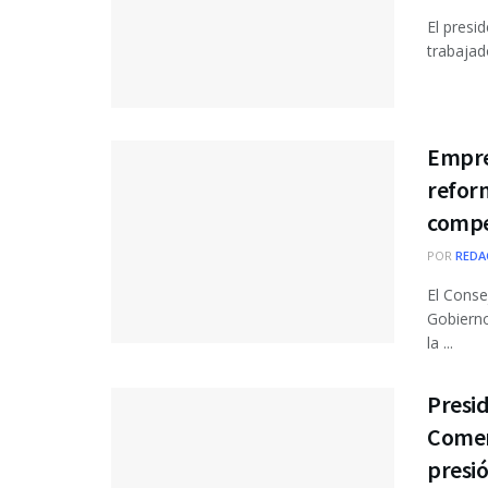
El presi
trabajad
Empre
reform
compe
POR
REDA
El Conse
Gobierno
la ...
Presi
Comer
presi