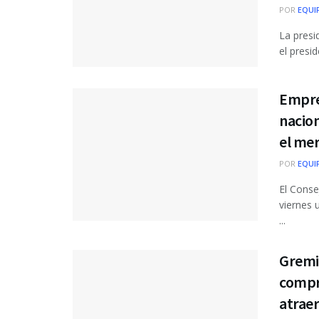
POR
EQUI
La presi
el presi
Empre
nacion
el me
POR
EQUI
El Cons
viernes 
...
Gremi
compr
atraer