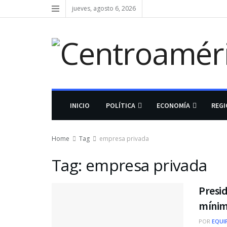
jueves, agosto 6, 2026
INICIO
POLÍTICA
ECONOMÍA
REG
Home
Tag
empresa privada
Tag:
empresa privada
Presi
mínimo
POR
EQUI