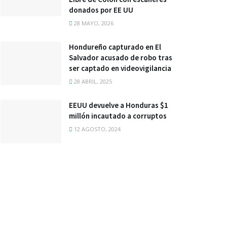
donados por EE UU
28 MAYO, 2026
Hondureño capturado en El
Salvador acusado de robo tras
ser captado en videovigilancia
28 ABRIL, 2025
EEUU devuelve a Honduras $1
millón incautado a corruptos
12 AGOSTO, 2024