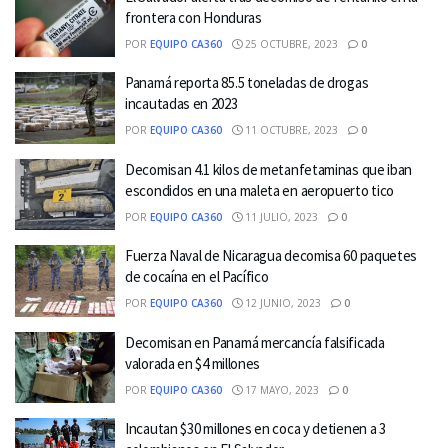
frontera con Honduras
POR
EQUIPO CA360
25 OCTUBRE, 2023
0
Panamá reporta 85.5 toneladas de drogas
incautadas en 2023
POR
EQUIPO CA360
11 OCTUBRE, 2023
0
Decomisan 4.1 kilos de metanfetaminas que iban
escondidos en una maleta en aeropuerto tico
POR
EQUIPO CA360
11 JULIO, 2023
0
Fuerza Naval de Nicaragua decomisa 60 paquetes
de cocaína en el Pacífico
POR
EQUIPO CA360
12 JUNIO, 2023
0
Decomisan en Panamá mercancía falsificada
valorada en $4 millones
POR
EQUIPO CA360
17 MAYO, 2023
0
Incautan $30 millones en coca y detienen a 3