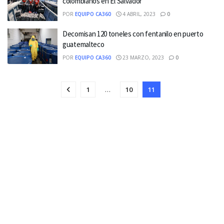
colombianos en El Salvador
POR
EQUIPO CA360
4 ABRIL, 2023
0
Decomisan 120 toneles con fentanilo en puerto
guatemalteco
POR
EQUIPO CA360
23 MARZO, 2023
0
1
…
10
11