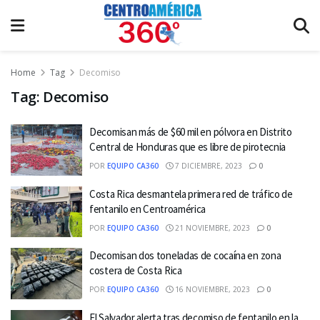
Home
Tag
Decomiso
Tag:
Decomiso
Decomisan más de $60 mil en pólvora en Distrito
Central de Honduras que es libre de pirotecnia
POR
EQUIPO CA360
7 DICIEMBRE, 2023
0
Costa Rica desmantela primera red de tráfico de
fentanilo en Centroamérica
POR
EQUIPO CA360
21 NOVIEMBRE, 2023
0
Decomisan dos toneladas de cocaína en zona
costera de Costa Rica
POR
EQUIPO CA360
16 NOVIEMBRE, 2023
0
El Salvador alerta tras decomiso de fentanilo en la