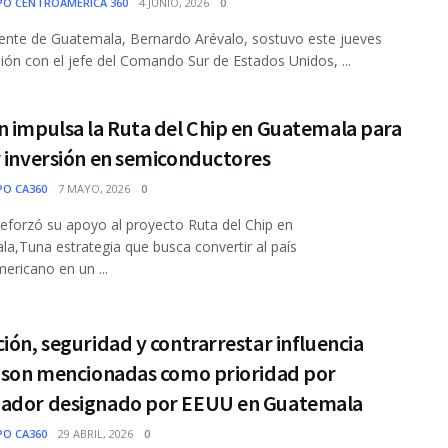
PO CENTROAMÉRICA 360
4 JUNIO, 2026
0
dente de Guatemala, Bernardo Arévalo, sostuvo este jueves
ión con el jefe del Comando Sur de Estados Unidos, ...
n impulsa la Ruta del Chip en Guatemala para
 inversión en semiconductores
PO CA360
7 MAYO, 2026
0
eforzó su apoyo al proyecto Ruta del Chip en
a,Tuna estrategia que busca convertir al país
ericano en un ...
ión, seguridad y contrarrestar influencia
, son mencionadas como prioridad por
ador designado por EEUU en Guatemala
PO CA360
29 ABRIL, 2026
0