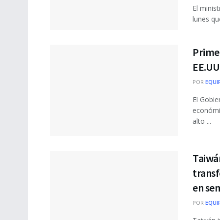
El minis
lunes que
Primer
EE.UU.
POR
EQUI
El Gobie
económic
alto ...
Taiwán
transf
en se
POR
EQUI