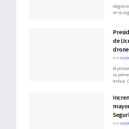
Migració
en la reg
Presi
de Ucr
drone
POR
EQUI
El presi
su prime
Asfura. D
Incre
mayor 
Segur
POR
EQUI