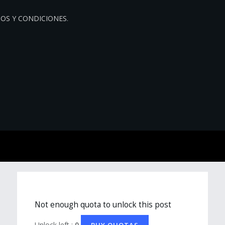
OS Y CONDICIONES
.
Not enough quota to unlock this post
Unlock left :
0
BUY QUOTAS