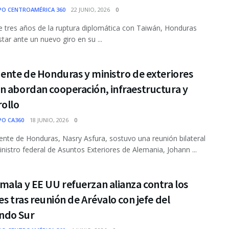
PO CENTROAMÉRICA 360
22 JUNIO, 2026
0
 tres años de la ruptura diplomática con Taiwán, Honduras
star ante un nuevo giro en su ...
ente de Honduras y ministro de exteriores
n abordan cooperación, infraestructura y
rollo
PO CA360
18 JUNIO, 2026
0
dente de Honduras, Nasry Asfura, sostuvo una reunión bilateral
inistro federal de Asuntos Exteriores de Alemania, Johann ...
ala y EE UU refuerzan alianza contra los
es tras reunión de Arévalo con jefe del
do Sur