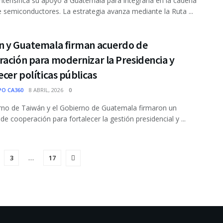
ntensifica su apoyo a Guatemala para integrarla en la cadena
e semiconductores. La estrategia avanza mediante la Ruta ...
n y Guatemala firman acuerdo de
ación para modernizar la Presidencia y
ecer políticas públicas
PO CA360
8 ABRIL, 2026
0
rno de Taiwán y el Gobierno de Guatemala firmaron un
de cooperación para fortalecer la gestión presidencial y ...
3
…
17