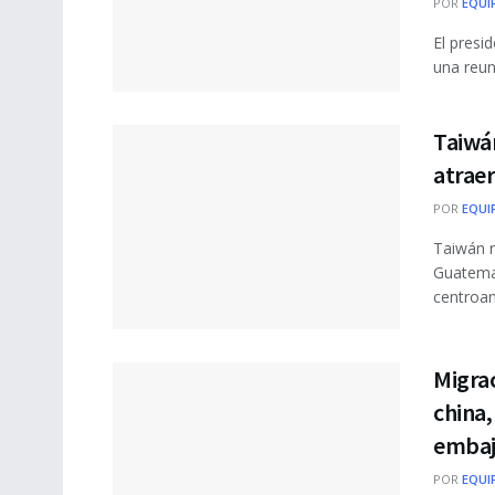
POR
EQUI
El presi
una reun
Taiwá
atraer
POR
EQUI
Taiwán r
Guatemal
centroam
Migrac
china
embaj
POR
EQUI