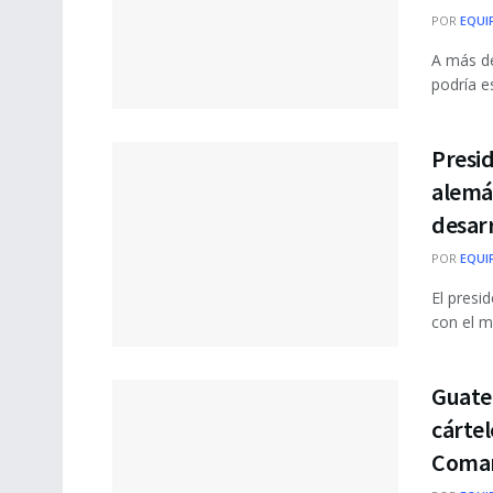
POR
EQUI
A más de
podría e
Presid
alemá
desar
POR
EQUI
El presi
con el m
Guatem
cártel
Coman