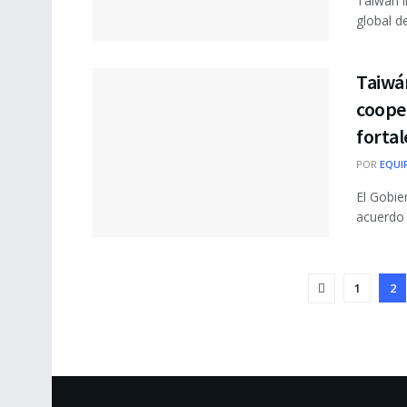
Taiwán i
global d
Taiwá
cooper
fortal
POR
EQUI
El Gobie
acuerdo 
1
2