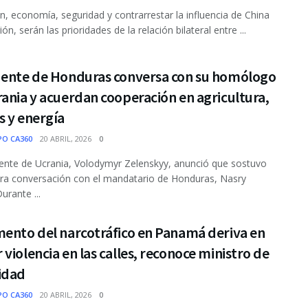
n, economía, seguridad y contrarrestar la influencia de China
ión, serán las prioridades de la relación bilateral entre ...
dente de Honduras conversa con su homólogo
ania y acuerdan cooperación en agricultura,
s y energía
PO CA360
20 ABRIL, 2026
0
dente de Ucrania, Volodymyr Zelenskyy, anunció que sostuvo
ra conversación con el mandatario de Honduras, Nasry
urante ...
mento del narcotráfico en Panamá deriva en
violencia en las calles, reconoce ministro de
idad
PO CA360
20 ABRIL, 2026
0