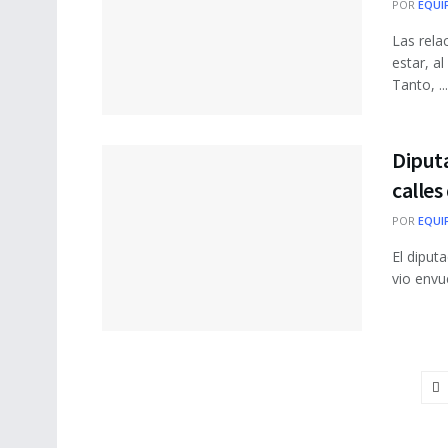
POR
EQUI
Las rela
estar, a
Tanto, ...
Diputa
calle
POR
EQUI
El diput
vio envu