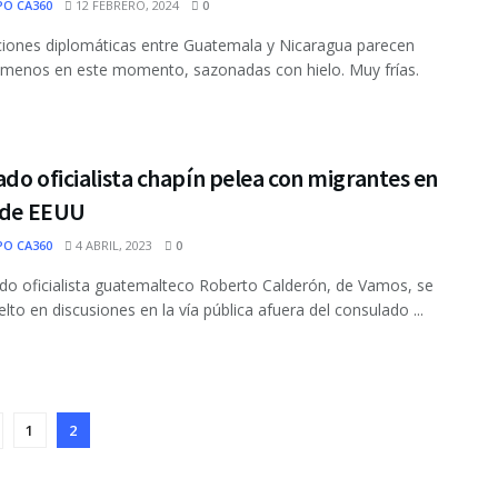
PO CA360
12 FEBRERO, 2024
0
ciones diplomáticas entre Guatemala y Nicaragua parecen
l menos en este momento, sazonadas con hielo. Muy frías.
do oficialista chapín pelea con migrantes en
s de EEUU
PO CA360
4 ABRIL, 2023
0
ado oficialista guatemalteco Roberto Calderón, de Vamos, se
elto en discusiones en la vía pública afuera del consulado ...
1
2