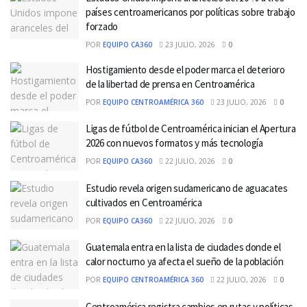
países centroamericanos por políticas sobre trabajo
forzado
POR
EQUIPO CA360
23 JULIO, 2026
0
Hostigamiento desde el poder marca el deterioro
de la libertad de prensa en Centroamérica
POR
EQUIPO CENTROAMÉRICA 360
23 JULIO, 2026
0
Ligas de fútbol de Centroamérica inician el Apertura
2026 con nuevos formatos y más tecnología
POR
EQUIPO CA360
22 JULIO, 2026
0
Estudio revela origen sudamericano de aguacates
cultivados en Centroamérica
POR
EQUIPO CA360
22 JULIO, 2026
0
Guatemala entra en la lista de ciudades donde el
calor nocturno ya afecta el sueño de la población
POR
EQUIPO CENTROAMÉRICA 360
22 JULIO, 2026
0
Centroamérica registra cambios en rutas y políticas