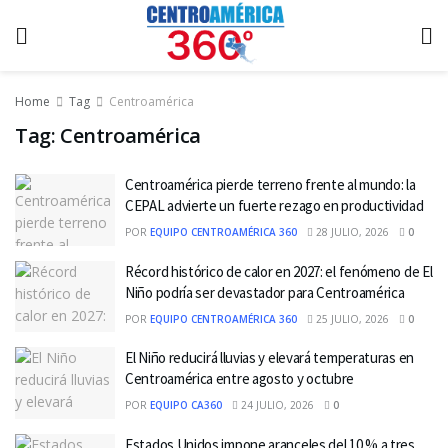
Home
Tag
Centroamérica
Tag:
Centroamérica
Centroamérica pierde terreno frente al mundo: la
CEPAL advierte un fuerte rezago en productividad
POR
EQUIPO CENTROAMÉRICA 360
28 JULIO, 2026
0
Récord histórico de calor en 2027: el fenómeno de El
Niño podría ser devastador para Centroamérica
POR
EQUIPO CENTROAMÉRICA 360
25 JULIO, 2026
0
El Niño reducirá lluvias y elevará temperaturas en
Centroamérica entre agosto y octubre
POR
EQUIPO CA360
24 JULIO, 2026
0
Estados Unidos impone aranceles del 10 % a tres