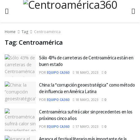
Home
Tag
Centroamérica
Tag:
Centroamérica
Sólo 43% de carreteras de Centroamérica están en
buen estado
POR
EQUIPO CA360
18 MAYO, 2023
0
China: la “corrupción geoestratégica” como método
de influencia en América Latina
POR
EQUIPO CA360
18 MAYO, 2023
0
Centroamérica sufrirá calor sin precedentes en los
próximos cinco años
POR
EQUIPO CA360
17 MAYO, 2023
0
Arranca el festival literario más importante de la