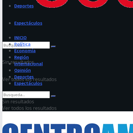
Deportes
Espectáculos
INICIO
Política
Economía
Región
Sin resultados
Internacional
Opinión
Deportes
Ver todos los resultados
Espectáculos
Sin resultados
Ver todos los resultados