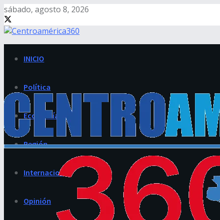
sábado, agosto 8, 2026
INICIO
Política
Economía
Región
Internacional
Opinión