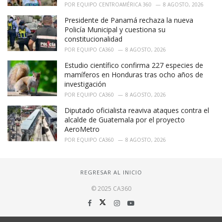
POR
EQUIPO CENTROAMÉRICA 360
8 AGOSTO, 2026
Presidente de Panamá rechaza la nueva
Policía Municipal y cuestiona su
constitucionalidad
POR
EQUIPO CA360
8 AGOSTO, 2026
Estudio científico confirma 227 especies de
mamíferos en Honduras tras ocho años de
investigación
POR
EQUIPO CA360
8 AGOSTO, 2026
Diputado oficialista reaviva ataques contra el
alcalde de Guatemala por el proyecto
AeroMetro
POR
EQUIPO CA360
8 AGOSTO, 2026
REGRESAR AL INICIO
© 2025 CA360