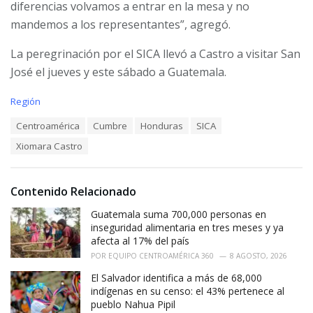
diferencias volvamos a entrar en la mesa y no
mandemos a los representantes”, agregó.
La peregrinación por el SICA llevó a Castro a visitar San
José el jueves y este sábado a Guatemala.
C
Región
a
T
Centroamérica
Cumbre
Honduras
SICA
t
a
e
Xiomara Castro
g
g
s
o
:
r
i
Contenido Relacionado
e
Guatemala suma 700,000 personas en
s
:
inseguridad alimentaria en tres meses y ya
afecta al 17% del país
POR
EQUIPO CENTROAMÉRICA 360
8 AGOSTO, 2026
El Salvador identifica a más de 68,000
indígenas en su censo: el 43% pertenece al
pueblo Nahua Pipil