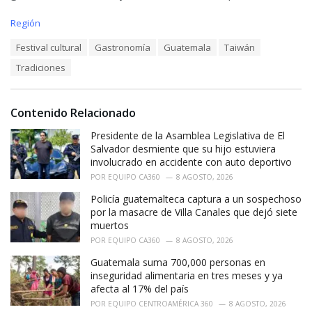
C
Región
a
T
Festival cultural
Gastronomía
Guatemala
Taiwán
t
a
e
Tradiciones
g
g
s
o
:
r
i
Contenido Relacionado
e
Presidente de la Asamblea Legislativa de El
s
:
Salvador desmiente que su hijo estuviera
involucrado en accidente con auto deportivo
POR
EQUIPO CA360
8 AGOSTO, 2026
Policía guatemalteca captura a un sospechoso
por la masacre de Villa Canales que dejó siete
muertos
POR
EQUIPO CA360
8 AGOSTO, 2026
Guatemala suma 700,000 personas en
inseguridad alimentaria en tres meses y ya
afecta al 17% del país
POR
EQUIPO CENTROAMÉRICA 360
8 AGOSTO, 2026