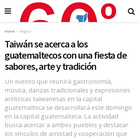
Home
Región
Taiwán se acerca a los
guatemaltecos con una fiesta de
sabores, arte y tradición
Un evento que reunirá gastronomía,
música, danzas tradicionales y expresiones
artísticas taiwanesas en la capital
guatemalteca se desarrollará este domingo
en la capital guatemalteca. La actividad
busca acercar a ambos pueblos y destacar
los vínculos de amistad y cooperación que