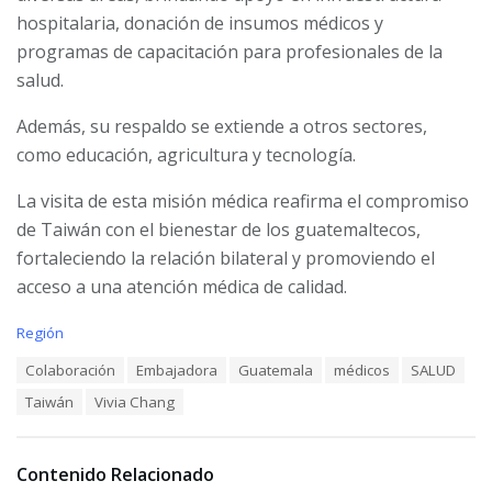
hospitalaria, donación de insumos médicos y
programas de capacitación para profesionales de la
salud.
Además, su respaldo se extiende a otros sectores,
como educación, agricultura y tecnología.
La visita de esta misión médica reafirma el compromiso
de Taiwán con el bienestar de los guatemaltecos,
fortaleciendo la relación bilateral y promoviendo el
acceso a una atención médica de calidad.
C
Región
a
T
Colaboración
Embajadora
Guatemala
médicos
SALUD
t
a
e
Taiwán
Vivia Chang
g
g
s
o
:
r
i
Contenido Relacionado
e