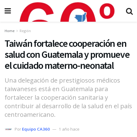
Home
Región
Taiwán fortalece cooperación en
salud con Guatemala y promueve
el cuidado materno-neonatal
Una delegación de prestigiosos médicos
taiwaneses está en Guatemala para
fortalecer la cooperación sanitaria y
contribuir al desarrollo de la salud en el país
centroamericano.
Por
Equipo CA360
1 año hace