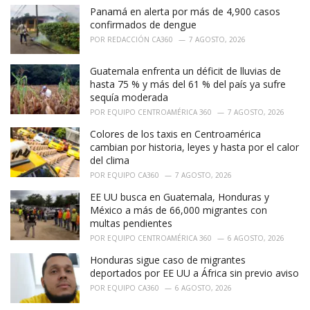
Panamá en alerta por más de 4,900 casos
s
:
confirmados de dengue
POR
REDACCIÓN CA360
7 AGOSTO, 2026
Guatemala enfrenta un déficit de lluvias de
hasta 75 % y más del 61 % del país ya sufre
sequía moderada
POR
EQUIPO CENTROAMÉRICA 360
7 AGOSTO, 2026
Colores de los taxis en Centroamérica
cambian por historia, leyes y hasta por el calor
del clima
POR
EQUIPO CA360
7 AGOSTO, 2026
EE UU busca en Guatemala, Honduras y
México a más de 66,000 migrantes con
multas pendientes
POR
EQUIPO CENTROAMÉRICA 360
6 AGOSTO, 2026
Honduras sigue caso de migrantes
deportados por EE UU a África sin previo aviso
POR
EQUIPO CA360
6 AGOSTO, 2026