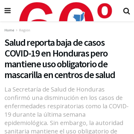
Home
Región
Salud reporta baja de casos
COVID-19 en Honduras pero
mantiene uso obligatorio de
mascarilla en centros de salud
La Secretaría de Salud de Honduras
confirmó una disminución en los casos de
enfermedades respiratorias como la COVID-
19 durante la última semana
epidemiológica. Sin embargo, la autoridad
sanitaria mantiene el uso obligatorio de