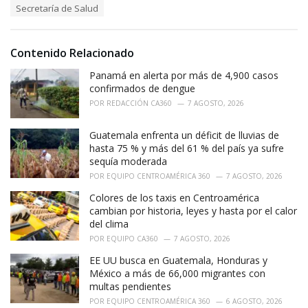
e
Secretaría de Salud
g
g
s
o
:
r
i
Contenido Relacionado
e
Panamá en alerta por más de 4,900 casos
s
:
confirmados de dengue
POR
REDACCIÓN CA360
7 AGOSTO, 2026
Guatemala enfrenta un déficit de lluvias de
hasta 75 % y más del 61 % del país ya sufre
sequía moderada
POR
EQUIPO CENTROAMÉRICA 360
7 AGOSTO, 2026
Colores de los taxis en Centroamérica
cambian por historia, leyes y hasta por el calor
del clima
POR
EQUIPO CA360
7 AGOSTO, 2026
EE UU busca en Guatemala, Honduras y
México a más de 66,000 migrantes con
multas pendientes
POR
EQUIPO CENTROAMÉRICA 360
6 AGOSTO, 2026