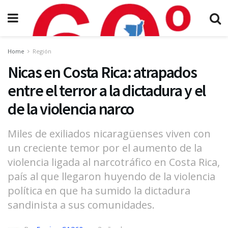
Home
Región
Nicas en Costa Rica: atrapados
entre el terror a la dictadura y el
de la violencia narco
Miles de exiliados nicaragüenses viven con
un creciente temor por el aumento de la
violencia ligada al narcotráfico en Costa Rica,
país al que llegaron huyendo de la violencia
política en que ha sumido la dictadura
sandinista a sus comunidades.