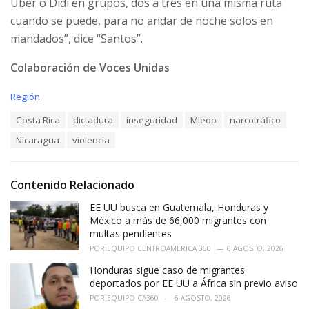
Uber o Didi en grupos, dos a tres en una misma ruta
cuando se puede, para no andar de noche solos en
mandados”, dice “Santos”.
Colaboración de Voces Unidas
C
Región
a
T
Costa Rica
dictadura
inseguridad
Miedo
narcotráfico
t
a
e
Nicaragua
violencia
g
g
s
o
:
r
i
Contenido Relacionado
e
EE UU busca en Guatemala, Honduras y
s
:
México a más de 66,000 migrantes con
multas pendientes
POR
EQUIPO CENTROAMÉRICA 360
6 AGOSTO, 2026
Honduras sigue caso de migrantes
deportados por EE UU a África sin previo aviso
POR
EQUIPO CA360
6 AGOSTO, 2026