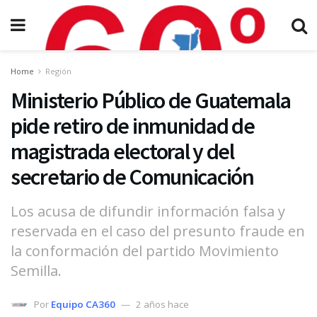
Home
Región
Ministerio Público de Guatemala
pide retiro de inmunidad de
magistrada electoral y del
secretario de Comunicación
Los acusa de difundir información falsa y
reservada en el caso del presunto fraude en
la conformación del partido Movimiento
Semilla.
Por
Equipo CA360
2 años hace