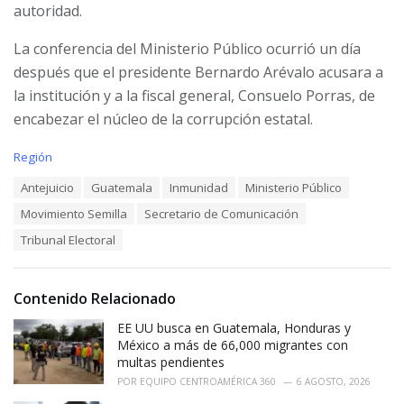
autoridad.
La conferencia del Ministerio Público ocurrió un día
después que el presidente Bernardo Arévalo acusara a
la institución y a la fiscal general, Consuelo Porras, de
encabezar el núcleo de la corrupción estatal.
C
Región
a
T
Antejuicio
Guatemala
Inmunidad
Ministerio Público
t
a
e
Movimiento Semilla
Secretario de Comunicación
g
g
s
o
Tribunal Electoral
:
r
i
e
Contenido Relacionado
s
:
EE UU busca en Guatemala, Honduras y
México a más de 66,000 migrantes con
multas pendientes
POR
EQUIPO CENTROAMÉRICA 360
6 AGOSTO, 2026