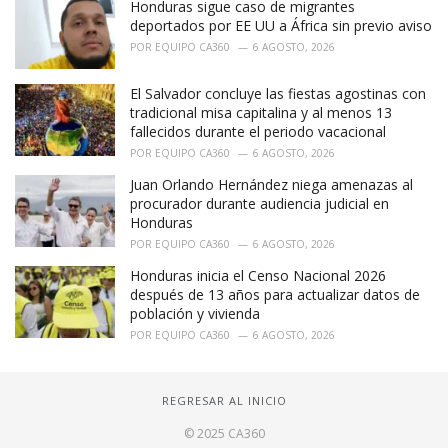
Honduras sigue caso de migrantes
deportados por EE UU a África sin previo aviso
POR
EQUIPO CA360
6 AGOSTO, 2026
El Salvador concluye las fiestas agostinas con
tradicional misa capitalina y al menos 13
fallecidos durante el periodo vacacional
POR
EQUIPO CA360
6 AGOSTO, 2026
Juan Orlando Hernández niega amenazas al
procurador durante audiencia judicial en
Honduras
POR
EQUIPO CA360
6 AGOSTO, 2026
Honduras inicia el Censo Nacional 2026
después de 13 años para actualizar datos de
población y vivienda
POR
EQUIPO CA360
6 AGOSTO, 2026
REGRESAR AL INICIO
© 2025 CA360