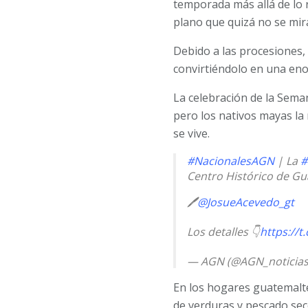
temporada más allá de lo r
plano que quizá no se mira
Debido a las procesiones, 
convirtiéndolo en una en
La celebración de la Sema
pero los nativos mayas la
se vive.
#NacionalesAGN
| La
#
Centro Histórico de Gu
🖊️
@JosueAcevedo_gt
Los detalles 👇
https://
— AGN (@AGN_noticia
En los hogares guatemalte
de verduras y pescado sec