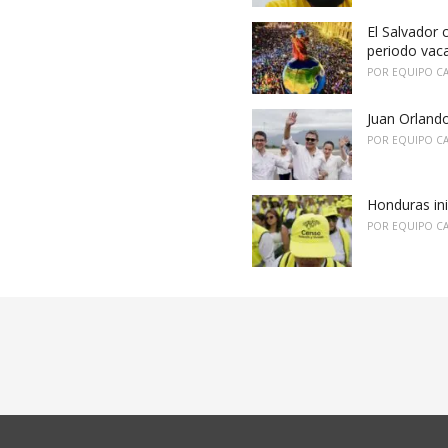
El Salvador 
periodo vac
POR
EQUIPO C
Juan Orland
POR
EQUIPO C
Honduras ini
POR
EQUIPO C