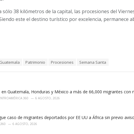
 sólo 38 kilómetros de la capital, las procesiones del Viern
 Siendo este el destino turístico por excelencia, permanece 
Guatemala
Patrimonio
Procesiones
Semana Santa
 en Guatemala, Honduras y México a más de 66,000 migrantes con 
ENTROAMÉRICA 360
6 AGOSTO, 2026
ue caso de migrantes deportados por EE UU a África sin previo avis
A360
6 AGOSTO, 2026