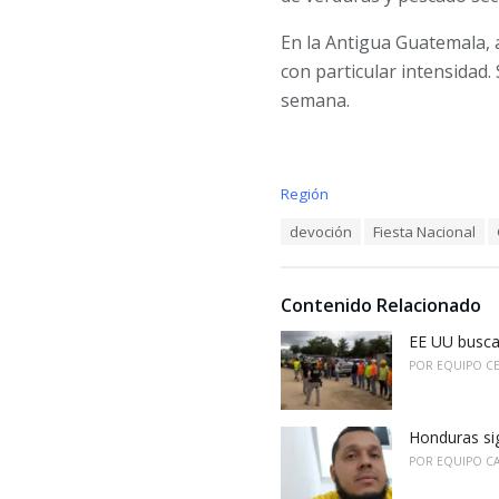
En la Antigua Guatemala, a
con particular intensidad.
semana.
C
Región
a
T
devoción
Fiesta Nacional
t
a
e
g
g
s
o
Contenido Relacionado
:
r
i
EE UU busca
e
POR
EQUIPO C
s
:
Honduras sig
POR
EQUIPO C