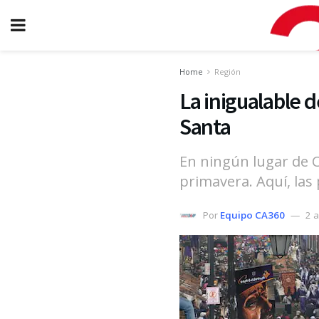
Home
Región
La inigualable 
Santa
En ningún lugar de C
primavera. Aquí, las 
Por
Equipo CA360
2 