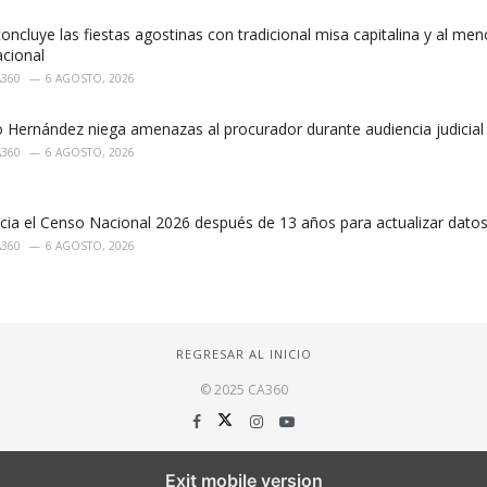
concluye las fiestas agostinas con tradicional misa capitalina y al men
acional
A360
6 AGOSTO, 2026
o Hernández niega amenazas al procurador durante audiencia judicia
A360
6 AGOSTO, 2026
cia el Censo Nacional 2026 después de 13 años para actualizar datos
A360
6 AGOSTO, 2026
REGRESAR AL INICIO
© 2025 CA360
Exit mobile version