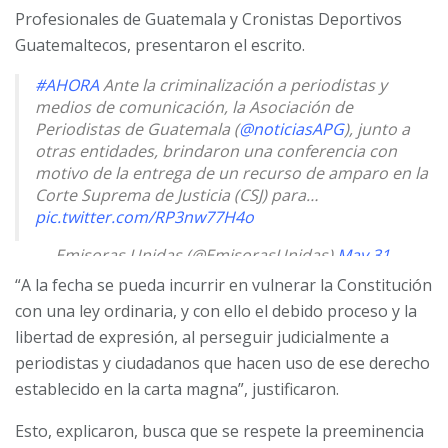
Profesionales de Guatemala y Cronistas Deportivos
Guatemaltecos, presentaron el escrito.
#AHORA
Ante la criminalización a periodistas y
medios de comunicación, la Asociación de
Periodistas de Guatemala (
@noticiasAPG
), junto a
otras entidades, brindaron una conferencia con
motivo de la entrega de un recurso de amparo en la
Corte Suprema de Justicia (CSJ) para…
pic.twitter.com/RP3nw77H4o
— Emisoras Unidas (@EmisorasUnidas)
May 31,
2023
“A la fecha se pueda incurrir en vulnerar la Constitución
con una ley ordinaria, y con ello el debido proceso y la
libertad de expresión, al perseguir judicialmente a
periodistas y ciudadanos que hacen uso de ese derecho
establecido en la carta magna”, justificaron.
Esto, explicaron, busca que se respete la preeminencia