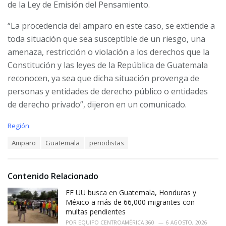
de la Ley de Emisión del Pensamiento.
“La procedencia del amparo en este caso, se extiende a
toda situación que sea susceptible de un riesgo, una
amenaza, restricción o violación a los derechos que la
Constitución y las leyes de la República de Guatemala
reconocen, ya sea que dicha situación provenga de
personas y entidades de derecho público o entidades
de derecho privado”, dijeron en un comunicado.
C
Región
a
T
Amparo
Guatemala
periodistas
t
a
e
g
g
s
o
Contenido Relacionado
:
r
i
EE UU busca en Guatemala, Honduras y
e
México a más de 66,000 migrantes con
s
multas pendientes
:
POR
EQUIPO CENTROAMÉRICA 360
6 AGOSTO, 2026