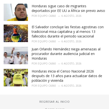
Honduras sigue caso de migrantes
deportados por EE UU a África sin previo aviso
POR
EQUIPO CA360
6 AGOSTO, 2026
El Salvador concluye las fiestas agostinas con
tradicional misa capitalina y al menos 13
fallecidos durante el periodo vacacional
POR
EQUIPO CA360
6 AGOSTO, 2026
Juan Orlando Hernández niega amenazas al
procurador durante audiencia judicial en
Honduras
POR
EQUIPO CA360
6 AGOSTO, 2026
Honduras inicia el Censo Nacional 2026
después de 13 años para actualizar datos de
población y vivienda
POR
EQUIPO CA360
6 AGOSTO, 2026
REGRESAR AL INICIO